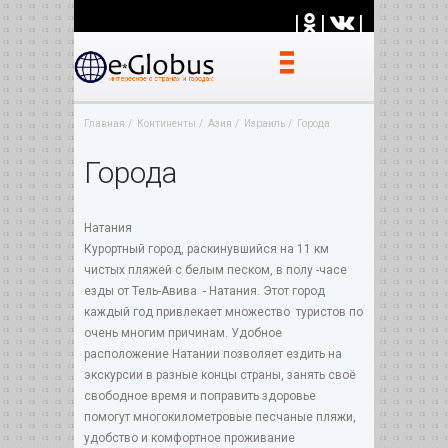
|
|
|
Главная
Континенты
Азия
Израиль
Города
Города
Натания
Курортный город, раскинувшийся на 11 км
чистых пляжей с белым песком, в полу -часе
езды от Тель-Авива - Натания. Этот город
каждый год привлекает множество туристов по
очень многим причинам. Удобное
расположение Натании позволяет ездить на
экскурсии в разные концы страны, занять своё
свободное время и поправить здоровье
помогут многокилометровые песчаные пляжи,
удобство и комфортное проживание