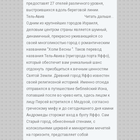
предоставят 27 отелей различного уровня,
выстроившихся вдоль береговой линии.
Тель-Авив
Читать дальше...
Одним из крупнейших городов Израиля,
деловым центром страны является шумный,
динамичный, прекрасно уживающийся со
своей многоликостью город с романтическим
названием "Холм Весны ". Таков перевод
названия Тель-Авива (пригорода порта Яффо),
который обеспечит вам уникальный шанс
отдохнуть приобщиться к вечным ценностям
Святой Земли. Древний город Яффо известен
своей религиозной историей. Именно отсюда
отправился в путешествие библейский Иона,
попавший после во чрево кита, здесь лицом к
лицу Персей встретился с Медузой, согласно
греческому мифу и до сегодняшнего дня камни
Андромеды сторожат вход в бухту Яффо. Сам
Старый город, обнесённый стенами, с
колокольнями церквей и минаретами мечетей
на горизонте, представляет собой