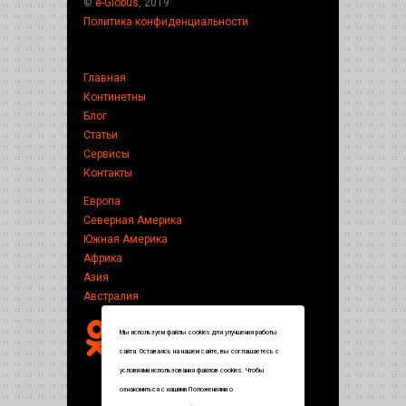
©
e-Globus
, 2019
Политика конфиденциальности
Главная
Континетны
Блог
Статьи
Сервисы
Контакты
Европа
Северная Америка
Южная Америка
Африка
Азия
Австралия
Мы используем файлы cookies для улучшения работы
сайта. Оставаясь на нашем сайте, вы соглашаетесь с
условиями использования файлов cookies. Чтобы
ознакомиться с нашими Положениями о