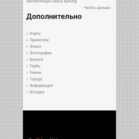
экзотическую смесь культур.
Читать дальше...
Дополнительно
Карты
Правители
Флаги
Фотографии
Валюта
Гербы
Гимны
Города
Информация
История