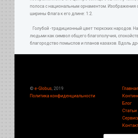
полоса с национальным орнаментом. Изображения со
ширины Флага к его длине: 1:2.
Голубой -традиционный цвет тюркских народов. На
людьми как символ общего благополучия, спокойстви
благородство помыслов и планов казахов. Вдоль д
©
e-Globus
, 2019
Главна
Политика конфиденциальности
Контин
Блог
Статьи
Сервис
Контак