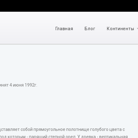
Главная
Блог
Континенты
нят 4 июня 1992г.
ставляет собой прямоугольное полотнище голубого цвета с
под которым - парящий степной орел. У древка - вертикальная