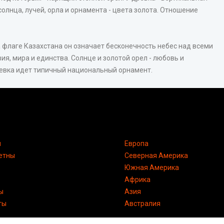
лнца, лучей, орла и орнамента - цвета золота. Отношение
 флаге Казахстана он означает бесконечность небес над всеми
я, мира и единства. Солнце и золотой орел - любовь и
ревка идет типичный национальный орнамент.
я
Европа
етны
Северная Америка
Южная Америка
Африка
ы
Азия
ты
Австралия