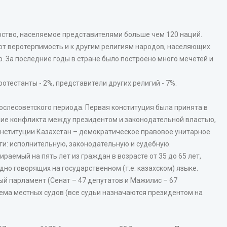
рство, населяемое представителями больше чем 120 наций.
яют веротерпимость и к другим религиям народов, населяющих
р. За последние годы в стране было построено много мечетей и
отестанты - 2%, представители других религий - 7%.
ослесоветского периода. Первая конституция была принята в
ствие конфликта между президентом и законодательной властью,
онституции Казахстан – демократическое правовое унитарное
ти: исполнительную, законодательную и судебную.
раемый на пять лет из граждан в возрасте от 35 до 65 лет,
но говорящих на государственном (т.е. казахском) языке.
й парламент (Сенат – 47 депутатов и Мажилис – 67
тема местных судов (все судьи назначаются президентом на