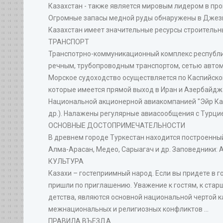
Казахстан - также является мировым лидером в пр
Огромные запасы медной руды обнаружены в Джезк
Казахстан имеет значительные ресурсы строительны
ТРАНСПОРТ
Транспотрно-коммуникационный комплекс республ
речным, трубопроводным транспортом, сетью авто
Морское судоходство осуществляется по Каспийском
которые имеется прямой выход в Иран и Азербайдж
Национальной акционерной авиакомпанией "Эйр Казах
др.). Налажены регулярные авиасообщения с Турцие
ОСНОВНЫЕ ДОСТОПРИМЕЧАТЕЛЬНОСТИ
В древнем городе Туркестан находится построенный 
Алма-Арасан, Медео, Сарыагач и др. Заповедники: 
КУЛЬТУРА
Казахи – гостеприимный народ. Если вы придете в го
пришли по приглашению. Уважение к гостям, к стар
детства, являются основной национальной чертой ка
межнациональных и религиозных конфликтов ...
ПРАВИЛА ВЪЕЗДА