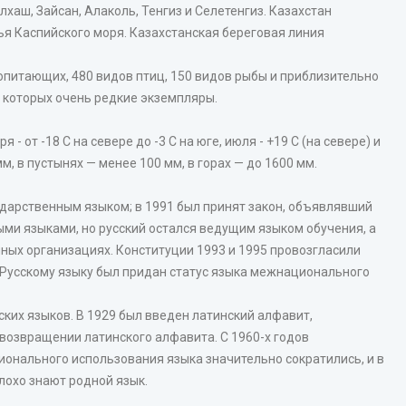
алхаш, Зайсан, Алаколь, Тенгиз и Селетенгиз. Казахстан
я Каспийского моря. Казахстанская береговая линия
опитающих, 480 видов птиц, 150 видов рыбы и приблизительно
 которых очень редкие экземпляры.
 от -18 С на севере до -3 C на юге, июля - +19 С (на севере) и
м, в пустынях — менее 100 мм, в горах — до 1600 мм.
ударственным языком; в 1991 был принят закон, объявлявший
ми языками, но русский остался ведущим языком обучения, а
ных организациях. Конституции 1993 и 1995 провозгласили
Русскому языку был придан статус языка межнационального
ских языков. В 1929 был введен латинский алфавит,
 возвращении латинского алфавита. С 1960-х годов
онального использования языка значительно сократились, и в
лохо знают родной язык.