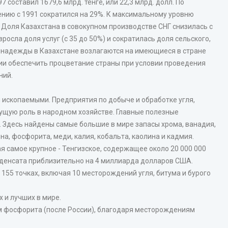
 составил 1679,6 млрд. тенге, или 22,3 млрд. долл. По
нению с 1991 сократился на 29%. К максимальному уровню
. Доля Казахстана в совокупном производстве СНГ снизилась с
озросла доля услуг (с 35 до 50%) и сократилась доля сельского,
ие надежды в Казахстане возлагаются на имеющиеся в стране
янии обеспечить процветание страны при условии проведения
ний.
 ископаемыми. Предприятия по добыче и обработке угля,
дущую роль в народном хозяйстве. Главные полезные
. Здесь найдены самые большие в мире запасы хрома, ванадия,
на, фосфорита, меди, калия, кобальта, каолина и кадмия.
я самое крупное - Тенгизское, содержащее около 20 000 000
онденсата приблизительно на 4 миллиарда долларов США.
 155 точках, включая 10 месторождений угля, битума и бурого
 и лучших в мире.
ам фосфорита (после России), благодаря месторождениям