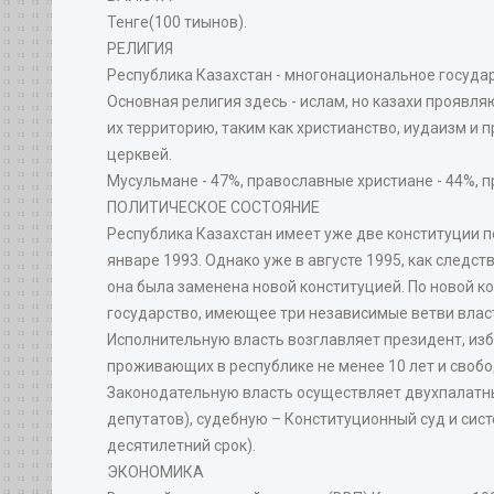
Тенге(100 тиынов).
РЕЛИГИЯ
Республика Казахстан - многонациональное госуда
Основная религия здесь - ислам, но казахи проявл
их территорию, таким как христианство, иудаизм и п
церквей.
Мусульмане - 47%, православные христиане - 44%, пр
ПОЛИТИЧЕСКОЕ СОСТОЯНИЕ
Республика Казахстан имеет уже две конституции п
январе 1993. Однако уже в августе 1995, как след
она была заменена новой конституцией. По новой к
государство, имеющее три независимые ветви влас
Исполнительную власть возглавляет президент, изби
проживающих в республике не менее 10 лет и свобод
Законодательную власть осуществляет двухпалатны
депутатов), судебную – Конституционный суд и сис
десятилетний срок).
ЭКОНОМИКА