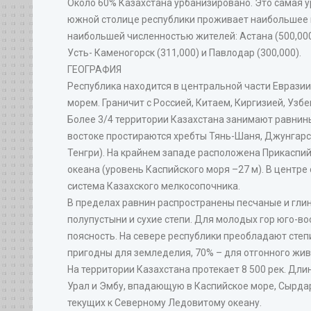
Около 60% Казахстана урбанизировано. Это самая 
южной столице республики проживает наибольшее ко
наибольшей численностью жителей: Астана (500,000),
Усть- Каменогорск (311,000) и Павлодар (300,000).
ГЕОГРАФИЯ
Республика находится в центральной части Евразии,
морем. Граничит с Россией, Китаем, Киргизией, Узб
Более 3/4 территории Казахстана занимают равнины 
востоке простираются хребты Тянь-Шаня, Джунгарско
Тенгри). На крайнем западе расположена Прикаспи
океана (уровень Каспийского моря –27 м). В центр
система Казахского мелкосопочника.
В пределах равнин распространены песчаные и гли
полупустыни и сухие степи. Для молодых гор юго-в
поясность. На севере республики преобладают степи
пригодны для земледелия, 70% – для отгонного жи
На территории Казахстана протекает 8 500 рек. Дли
Урал и Эмбу, впадающую в Каспийское море, Сырда
текущих к Северному Ледовитому океану.