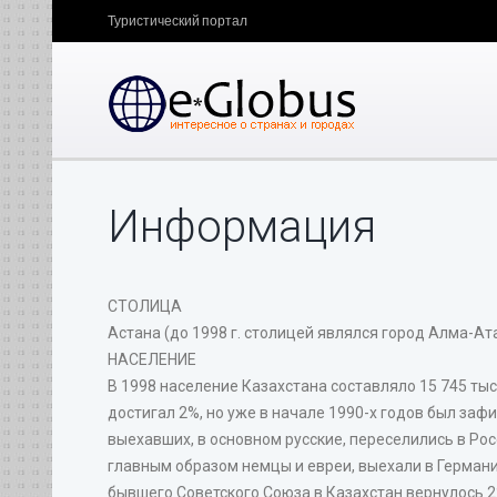
Туристический портал
Информация
СТОЛИЦА
Астана (до 1998 г. столицей являлся город Алма-Ата
НАСЕЛЕНИЕ
В 1998 население Казахстана составляло 15 745 тыс
достигал 2%, но уже в начале 1990-х годов был за
выехавших, в основном русские, переселились в Ро
главным образом немцы и евреи, выехали в Германи
бывшего Советского Союза в Казахстан вернулось 223