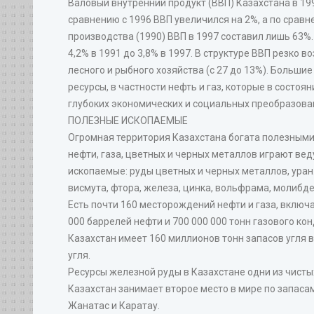
Валовый внутренний продукт (ВВП) Казахстана в 1997
сравнению с 1996 ВВП увеличился на 2%, а по срав
производства (1990) ВВП в 1997 составил лишь 63%
4,2% в 1991 до 3,8% в 1997. В структуре ВВП резко в
лесного и рыбного хозяйства (с 27 до 13%). Больш
ресурсы, в частности нефть и газ, которые в состо
глубоких экономических и социальных преобразова
ПОЛЕЗНЫЕ ИСКОПАЕМЫЕ
Огромная территория Казахстана богата полезными
нефти, газа, цветных и черных металлов играют ве
ископаемые: руды цветных и черных металлов, уран
висмута, фтора, железа, цинка, вольфрама, молибде
Есть почти 160 месторождений нефти и газа, включа
000 баррелей нефти и 700 000 000 тонн газового к
Казахстан имеет 160 миллионов тонн запасов угля в
угля.
Ресурсы железной руды в Казахстане одни из чистых
Казахстан занимает второе место в мире по запас
Жанатас и Каратау.