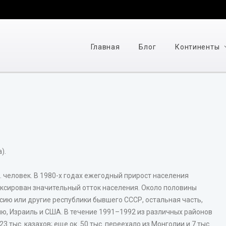
Главная
Блог
Континенты
).
. человек. В 1980-х годах ежегодный прирост населения
фиксирован значительный отток населения. Около половины
ссию или другие республики бывшего СССР, остальная часть,
ю, Израиль и США. В течение 1991–1992 из различных районов
 тыс. казахов; еще ок. 50 тыс. переехало из Монголии и 7 тыс.