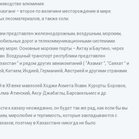
оизводстве алюминия.
азгане – второе по величине месторождение в мире.
х лесоматериалов, а также соли.
ики представлен железнодорожным, воздушным, морским,
мобильных дорог и телекоммуникационными системами.
у морю. Основные морские порты – Актау и Баутино, через
ан. Воздушный транспорт республики представлен
стан " и рядом других авиакомпаний ( "Азамат ", "Саяхат " и
й, Китаем, Индией, Германией, Австрией и другими странами.
в XII веке мавзолей Ходжи Ахмета Ясави. Курорты: Боровое,
Алма-Атинский, Аксу-Джабаглы, Барсакельмес и др.
сти к казаху неожиданно, он будет так же рад, как если бы вы
шим, миролюбие и терпимость, которые закладываются с
захов, поэтому в Казахстане никогда не было