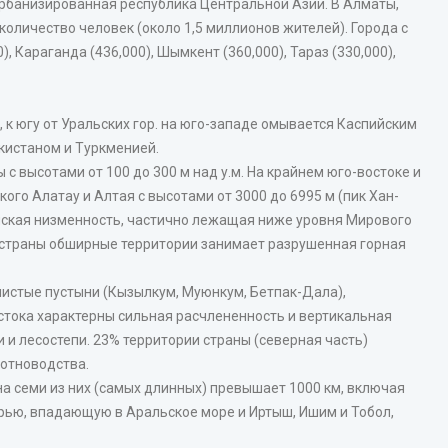
урбанизированная республика Центральной Азии. В Алматы,
личество человек (около 1,5 миллионов жителей). Города с
 Караганда (436,000), Шымкент (360,000), Тараз (330,000),
 к югу от Уральских гор. на юго-западе омывается Каспийским
екистаном и Туркменией.
с высотами от 100 до 300 м над у.м. На крайнем юго-востоке и
го Алатау и Алтая с высотами от 3000 до 6995 м (пик Хан-
йская низменность, частично лежащая ниже уровня Мирового
е страны обширные территории занимает разрушенная горная
нистые пустыни (Кызылкум, Муюнкум, Бетпак-Дала),
остока характерны сильная расчлененность и вертикальная
 и лесостепи. 23% территории страны (северная часть)
вотноводства.
на семи из них (самых длинных) превышает 1000 км, включая
рью, впадающую в Аральское море и Иртыш, Ишим и Тобол,