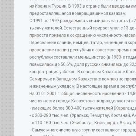
из Ирана и Турции. В 1993 в стране были введены
предоставлявшаяся возвращавшимся казахам.
С 1991 по 1997 рождаемость снизилась на треть (с 21
тысячу жителей. Естественный прирост упал с 13 д
прироста привело к сокращению численности населе
Переселение славян, немцев, татар, чеченцев и кор
проведение границ республик в советское время при
республики составляли меньшинство (в 1980-е годы
повысилась до 50,6%, доля русских снизилась до 32,
концентрация узбеков. В северном Казахстане боль
Семиречье и Западном Казахстане компактно прож
и жизненным укладом. В настоящее время в респуб
На 01.01.2001 г. общая численность населения - 14,84
численности города Казахстана подразделяются на
- имеющие более 300-400 тысяч жителей (Караганда
- с 200-280 тыс. чел. (Уральск, Темиртау, Костанай,
- с 110-160 тыс. чел. (Экибастуз, Кызылорда, Актау, 
- Самую многочисленную группу составляют города