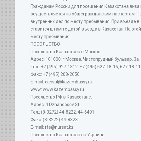
Гражданам России для посещения Казахстана виза 
осуществляется по общегражданским паспортам. По
внутренних дел по месту пребывания. При въезде в
ставится штамп с датой въезда в Казахстан. На это
месту пребывания.
ПОСОЛЬСТВО
Посольство Казахстана в Москве:
Адрес: 101000, г.Москва, Чистопрудный бульвар, 3а
Тел.: +7 (495) 927-1812, +7 (495) 627-18-16, 627-18-1
Факс: +7 (495) 208-2650
E-mail: consul@kazembassy.ru
www: www.kazembassy.ru
Посольство РФ в Казахстане:
Адрес: 4 Dzhandosov St.
Тел.: (8-3272) 44-8222, 44-6491
Факс: (8-3272) 44-8323
E-mail: rfe@nursat.kz
Посольство Казахстана на Украине: