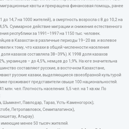
 иммиграционные квоты и прекращена финансовая помощь, ранее
 до 14,7 на 1000 жителей), а смертность возросла с 8 до 10,2 на
о 4,5%. Суммарное действие миграции и снижения естественного
ния республики за 1991–1997 на 1150 тыс. человек.
ейцев в Казахстан в различные периоды 19–20 вв. и волевое
вели к тому, что казахи в общей численности населения
 доля казахов составляла 38–39%). К 1998 доля казахов
2%, украинцев – до 4,5%, немцев до 1,9%. На юге значительна
шинство составляют русские, в восточном Казахстане,
ивают русские казаки, выделяющиеся своеобразной культурой
лике проживают представители свыше 100 национальностей.
1 млн. чел. Плотность населения: 5,5 чел. на 1 кв.км. По
:
, Шымкент, Павлодар, Тараз, Усть-Каменогорск);
 Актобе, Петропавловск, Семипалатинск),
Кокшетау, Атырау).
, имеющие менее 50 тысяч жителей.