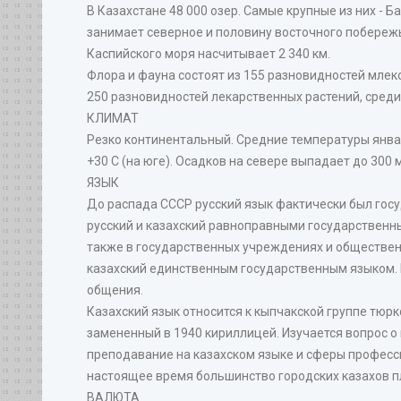
В Казахстане 48 000 озер. Самые крупные из них - Б
занимает северное и половину восточного побережь
Каспийского моря насчитывает 2 340 км.
Флора и фауна состоят из 155 разновидностей млек
250 разновидностей лекарственных растений, среди
КЛИМАТ
Резко континентальный. Средние температуры января -
+30 C (на юге). Осадков на севере выпадает до 300 м
ЯЗЫК
До распада СССР русский язык фактически был гос
русский и казахский равноправными государственны
также в государственных учреждениях и обществен
казахский единственным государственным языком. 
общения.
Казахский язык относится к кыпчакской группе тюрк
замененный в 1940 кириллицей. Изучается вопрос о
преподавание на казахском языке и сферы професси
настоящее время большинство городских казахов п
ВАЛЮТА