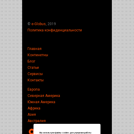
©
e-Globus
, 2019
Политика конфиденциальности
Главная
Континетны
Блог
Статьи
Сервисы
Контакты
Европа
Северная Америка
Южная Америка
Африка
Азия
Австралия
Мы используем файлы cookies для улучшения работы