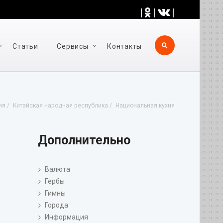
|
|
|
Статьи
Cервисы
Контакты
ия
Китайская народная республика
Национальная кухня
Дополнительно
Валюта
Гербы
Гимны
Города
Информация