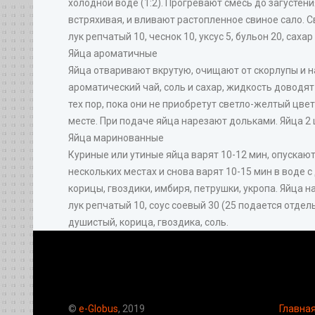
холодной воде (1:2). Прогревают смесь до загустен
встряхивая, и вливают растопленное свиное сало. Сви
лук репчатый 10, чеснок 10, уксус 5, бульон 20, сахар 
Яйца ароматичные
Яйца отваривают вкрутую, очищают от скорлупы и 
ароматический чай, соль и сахар, жидкость доводят 
тех пор, пока они не приобретут светло-желтый цве
месте. При подаче яйца нарезают дольками. Яйца 2 ш
Яйца маринованные
Куриные или утиные яйца варят 10-12 мин, опускаю
нескольких местах и снова варят 10-15 мин в воде с
корицы, гвоздики, имбиря, петрушки, укропа. Яйца 
лук репчатый 10, соус соевый 30 (25 подается отдель
душистый, корица, гвоздика, соль.
©
e-Globus
, 2019
Главна