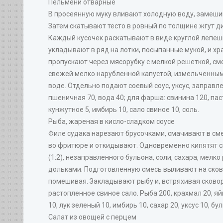
Пельмени отварные
В просеянную муку вливают холодную воду, замешив
Затем скатывают тесто в ровный по толщине жгут ди
Каждый кусочек раскатывают в виде круглой лепешк
укладывают в ряд на лотки, посыпанные мукой, и хр
пропускают через мясорубку с мелкой решеткой, см
свежей мелко нарубленной капустой, измельченным
воде. Отдельно подают соевый соус, уксус, заправл
пшеничная 70, вода 40; для фарша: свинина 120, паст
кунжутное 5, имбирь 10, сало свиное 10, соль.
Рыба, жареная в кисло-сладком соусе
Филе судака нарезают брусочками, смачивают в смес
во фритюре и откидывают. Одновременно кипятят см
(1:2), незаправленного бульона, соли, сахара, мелк
дольками. Подготовленную смесь выливают на сков
помешивая. Закладывают рыбу и, встряхивая сковор
растопленное свиное сало. Рыба 200, крахмал 20, яйц
10, лук зеленый 10, имбирь 10, сахар 20, уксус 10, бул
Салат из овощей с перцем