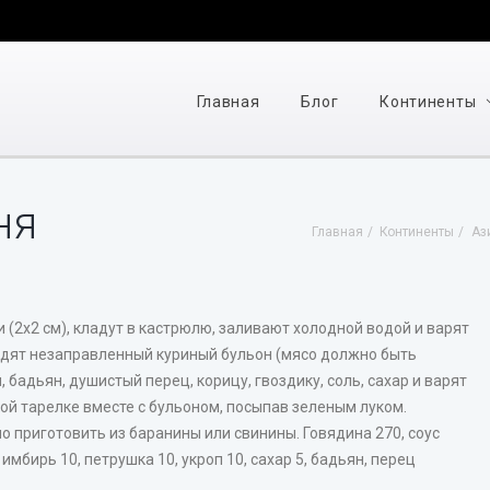
Главная
Блог
Континенты
ня
Главная
Континенты
Аз
(2х2 см), кладут в кастрюлю, заливают холодной водой и варят
водят незаправленный куриный бульон (мясо должно быть
, бадьян, душистый перец, корицу, гвоздику, соль, сахар и варят
кой тарелке вместе с бульоном, посыпав зеленым луком.
о приготовить из баранины или свинины. Говядина 270, соус
 имбирь 10, петрушка 10, укроп 10, сахар 5, бадьян, перец