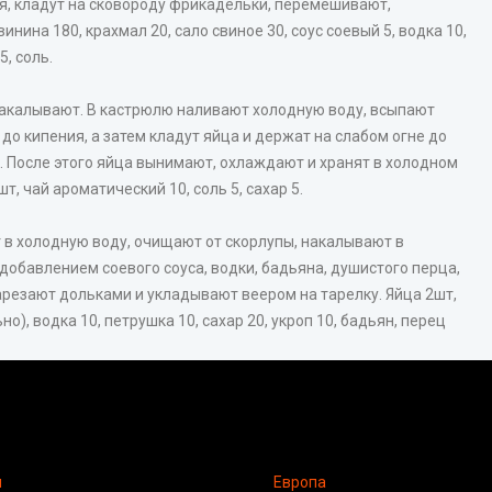
ия, кладут на сковороду фрикадельки, перемешивают,
нина 180, крахмал 20, сало свиное 30, соус соевый 5, водка 10,
5, соль.
накалывают. В кастрюлю наливают холодную воду, всыпают
до кипения, а затем кладут яйца и держат на слабом огне до
т. После этого яйца вынимают, охлаждают и хранят в холодном
т, чай ароматический 10, соль 5, сахар 5.
т в холодную воду, очищают от скорлупы, накалывают в
 добавлением соевого соуса, водки, бадьяна, душистого перца,
нарезают дольками и укладывают веером на тарелку. Яйца 2шт,
но), водка 10, петрушка 10, сахар 20, укроп 10, бадьян, перец
я
Европа