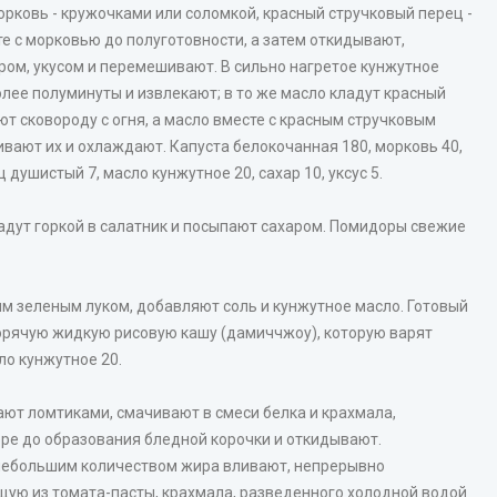
рковь - кружочками или соломкой, красный стручковый перец -
е с морковью до полуготовности, а затем откидывают,
ром, укусом и перемешивают. В сильно нагретое кунжутное
олее полуминуты и извлекают; в то же масло кладут красный
ют сковороду с огня, а масло вместе с красным стручковым
ают их и охлаждают. Капуста белокочанная 180, морковь 40,
душистый 7, масло кунжутное 20, сахар 10, уксус 5.
дут горкой в салатник и посыпают сахаром. Помидоры свежие
м зеленым луком, добавляют соль и кунжутное масло. Готовый
горячую жидкую рисовую кашу (дамиччжоу), которую варят
ло кунжутное 20.
ют ломтиками, смачивают в смеси белка и крахмала,
юре до образования бледной корочки и откидывают.
 небольшим количеством жира вливают, непрерывно
щую из томата-пасты, крахмала, разведенного холодной водой