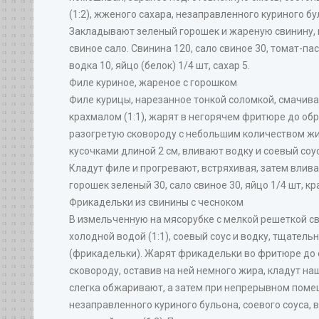
(1:2), жженого сахара, незаправленного куриного бу
Закладывают зеленый горошек и жареную свинину, 
свиное сало. Свинина 120, сало свиное 30, томат-пас
водка 10, яйцо (белок) 1/4 шт, сахар 5.
Филе куриное, жареное с горошком
Филе курицы, нарезанное тонкой соломкой, смачив
крахмалом (1:1), жарят в негорячем фритюре до об
разогретую сковороду с небольшим количеством жи
кусочками длиной 2 см, вливают водку и соевый соу
Кладут филе и прогревают, встряхивая, затем влива
горошек зеленый 30, сало свиное 30, яйцо 1/4 шт, кр
Фрикадельки из свинины с чесноком
В измельченную на мясорубке с мелкой решеткой с
холодной водой (1:1), соевый соус и водку, тщате
(фрикадельки). Жарят фрикадельки во фритюре до 
сковороду, оставив на ней немного жира, кладут на
слегка обжаривают, а затем при непрерывном поме
незаправленного куриного бульона, соевого соуса, в