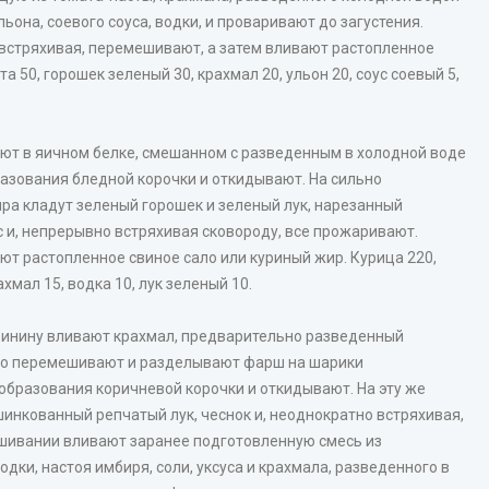
льона, соевого соуса, водки, и проваривают до загустения.
встряхивая, перемешивают, а затем вливают растопленное
та 50, горошек зеленый 30, крахмал 20, ульон 20, соус соевый 5,
ают в яичном белке, смешанном с разведенным в холодной воде
разования бледной корочки и откидывают. На сильно
ра кладут зеленый горошек и зеленый лук, нарезанный
с и, непрерывно встряхивая сковороду, все прожаривают.
ют растопленное свиное сало или куриный жир. Курица 220,
ахмал 15, водка 10, лук зеленый 10.
винину вливают крахмал, предварительно разведенный
льно перемешивают и разделывают фарш на шарики
образования коричневой корочки и откидывают. На эту же
шинкованный репчатый лук, чеснок и, неоднократно встряхивая,
шивании вливают заранее подготовленную смесь из
одки, настоя имбиря, соли, уксуса и крахмала, разведенного в