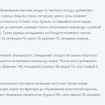
бразования корочки, кладут в глиняную посуду, добавляют
 корицу, бадьян, перец, петрушку, укроп, соль, вливают
готовности. Готовят соус: бульон, оставшийся после варки
т до кипения, снимают пену и, встряхивая сковороду, струйкой
). Тушку курицы укладывают на блюдо и поливают соусом.
10, петрушка 10, укроп 10, крахмал 10, гвоздика, корица,
ломкой, бланшируют, откидывают, кладут на сильно нагретую
кратно встряхивая сковороду, жарят. После этого добавляют
. Морковь 140, сельдерей (корень) 60, водка 10, соус соевый 5,
е коленного сустава и зачищают косточки. Затем ножки
сахара, жарят во фритюре до образования золотистой корочки,
ают бумажные папильотки. Курица 300, сало свиное 30, крахмал