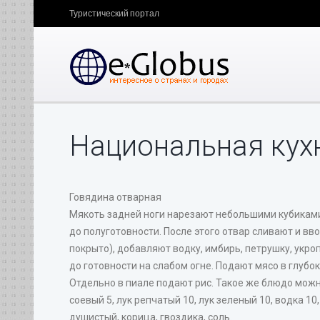
Туристический портал
Национальная кух
Говядина отварная
Мякоть задней ноги нарезают небольшими кубиками 
до полуготовности. После этого отвар сливают и в
покрыто), добавляют водку, имбирь, петрушку, укроп
до готовности на слабом огне. Подают мясо в глубо
Отдельно в пиале подают рис. Такое же блюдо можн
соевый 5, лук репчатый 10, лук зеленый 10, водка 10,
душистый, корица, гвоздика, соль.