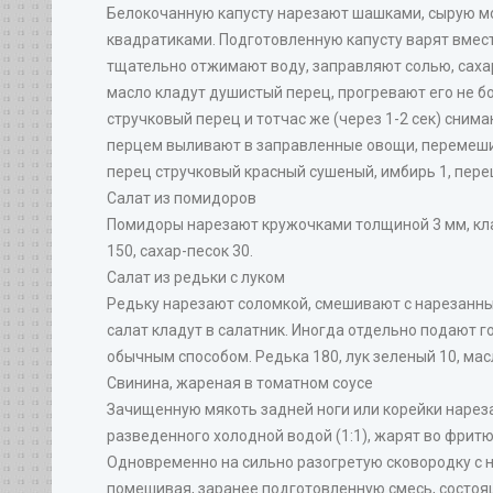
Белокочанную капусту нарезают шашками, сырую мо
квадратиками. Подготовленную капусту варят вмест
тщательно отжимают воду, заправляют солью, саха
масло кладут душистый перец, прогревают его не б
стручковый перец и тотчас же (через 1-2 сек) снима
перцем выливают в заправленные овощи, перемешив
перец стручковый красный сушеный, имбирь 1, перец 
Салат из помидоров
Помидоры нарезают кружочками толщиной 3 мм, кла
150, сахар-песок 30.
Салат из редьки с луком
Редьку нарезают соломкой, смешивают с нарезанны
салат кладут в салатник. Иногда отдельно подают 
обычным способом. Редька 180, лук зеленый 10, мас
Свинина, жареная в томатном соусе
Зачищенную мякоть задней ноги или корейки нареза
разведенного холодной водой (1:1), жарят во фрит
Одновременно на сильно разогретую сковородку с
помешивая, заранее подготовленную смесь, состоя