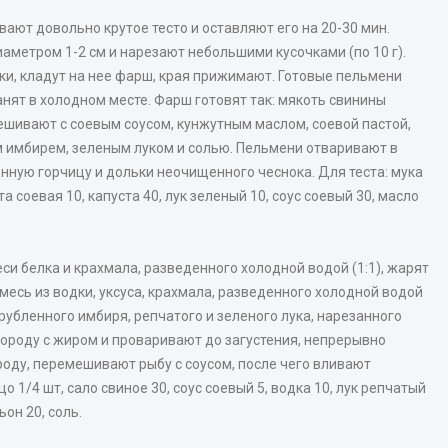
ают довольно крутое тесто и оставляют его на 20-30 мин.
аметром 1-2 см и нарезают небольшими кусочками (по 10 г).
и, кладут на нее фарш, края прижимают. Готовые пельмени
анят в холодном месте. Фарш готовят так: мякоть свинины
ешивают с соевым соусом, кунжутным маслом, соевой пастой,
 имбирем, зеленым луком и солью. Пельмени отваривают в
енную горчицу и дольки неочищенного чеснока. Для теста: мука
а соевая 10, капуста 40, лук зеленый 10, соус соевый 30, масло
и белка и крахмала, разведенного холодной водой (1:1), жарят
есь из водки, уксуса, крахмала, разведенного холодной водой
о рубленного имбиря, репчатого и зеленого лука, нарезанного
ороду с жиром и проваривают до загустения, непрерывно
оду, перемешивают рыбу с соусом, после чего вливают
о 1/4 шт, сало свиное 30, соус соевый 5, водка 10, лук репчатый
ьон 20, соль.