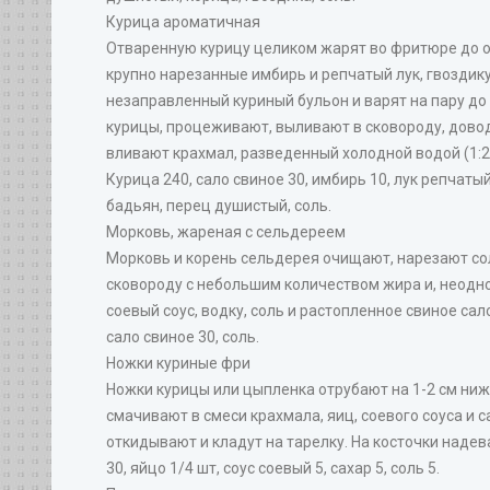
Курица ароматичная
Отваренную курицу целиком жарят во фритюре до о
крупно нарезанные имбирь и репчатый лук, гвоздику,
незаправленный куриный бульон и варят на пару до 
курицы, процеживают, выливают в сковороду, доводя
вливают крахмал, разведенный холодной водой (1:2
Курица 240, сало свиное 30, имбирь 10, лук репчатый 
бадьян, перец душистый, соль.
Морковь, жареная с сельдереем
Морковь и корень сельдерея очищают, нарезают со
сковороду с небольшим количеством жира и, неодно
соевый соус, водку, соль и растопленное свиное сало
сало свиное 30, соль.
Ножки куриные фри
Ножки курицы или цыпленка отрубают на 1-2 см ниж
смачивают в смеси крахмала, яиц, соевого соуса и 
откидывают и кладут на тарелку. На косточки надев
30, яйцо 1/4 шт, соус соевый 5, сахар 5, соль 5.