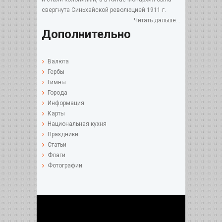
свергнута Синьхайской революцией 1911 г.
Читать дальше...
Дополнительно
Валюта
Гербы
Гимны
Города
Информация
Карты
Национальная кухня
Праздники
Статьи
Флаги
Фотографии