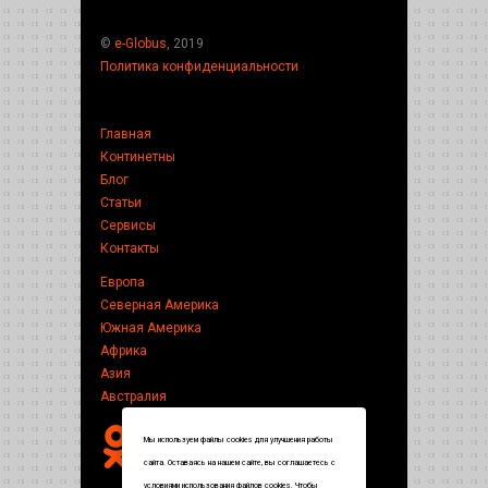
©
e-Globus
, 2019
Политика конфиденциальности
Главная
Континетны
Блог
Статьи
Сервисы
Контакты
Европа
Северная Америка
Южная Америка
Африка
Азия
Австралия
Мы используем файлы cookies для улучшения работы
сайта. Оставаясь на нашем сайте, вы соглашаетесь с
условиями использования файлов cookies. Чтобы