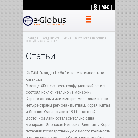
|
|
|
Главная
Континенты
Азия
Китайская народная
республика
Статьи
Статьи
КИТАЙ: "мандат Неба " или легитимность по-
китайски
В конце XIX века весь конфуцианский регион
состоял исключительно из монархий.
Королевствами или империями являлись все
четыре страны региона - Вьетнам, Корея, Китай
и Япония. Однако уже к 1911 г. во всей
Восточной Азии осталась только одна
монархия - Японская Империя. Вьетнам и Корея
потеряли государственную самостоятельность
и стали колониями, а в Китае монархия была