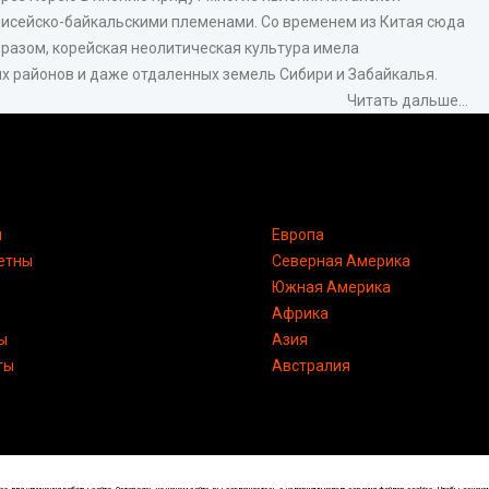
Енисейско-байкальскими племенами. Со временем из Китая сюда
разом, корейская неолитическая культура имела
их районов и даже отдаленных земель Сибири и Забайкалья.
Читать дальше...
я
Европа
етны
Северная Америка
Южная Америка
Африка
ы
Азия
ты
Австралия