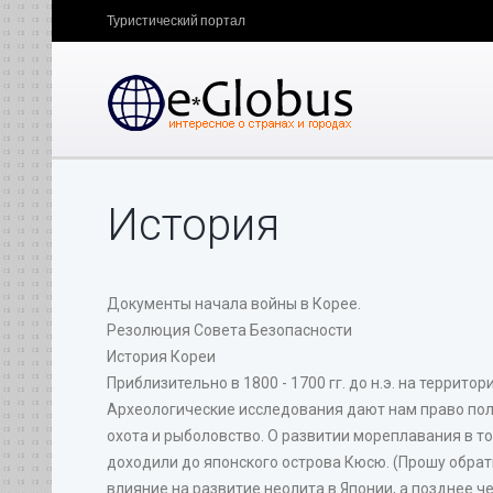
Туристический портал
История
Документы начала войны в Корее.
Резолюция Совета Безопасности
История Кореи
Приблизительно в 1800 - 1700 гг. до н.э. на террит
Археологические исследования дают нам право пол
охота и рыболовство. О развитии мореплавания в т
доходили до японского острова Кюсю. (Прошу обрат
влияние на развитие неолита в Японии, а позднее 