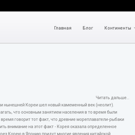
Главная
Блог
Континенты
Читать дальше...
ории нынешней Кореи шел новый камеменный век (неолит).
агать, что основным занятием населения в то время были
о время говорит тот факт, что древние мореплаватели-рыбаки
ить внимание на этот факт - Корея оказала определенное
через Корею в Японию придут многие явления китайской