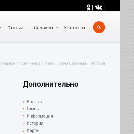
|
|
|
Статьи
Cервисы
Контакты
Главная
Континенты
Азия
Корея Северная
История
Дополнительно
Валюта
Гимны
Информация
История
Карты