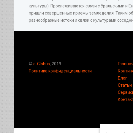
культуры). Прослеживаются связи с Уральскими и 
пришли совершенные приемы земледелия. Таким об
разнообразные истоки и связи с культурами соседн
©
e-Globus
, 2019
Главна
Политика конфиденциальности
Контин
Блог
Статьи
Сервис
Контак