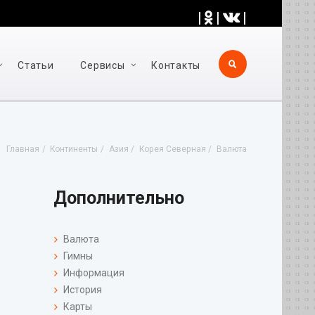
|
|
|
Статьи
Cервисы
Контакты
Главная
Континенты
Азия
Корея Северная
Валюта
Дополнительно
Валюта
Гимны
Информация
История
Карты