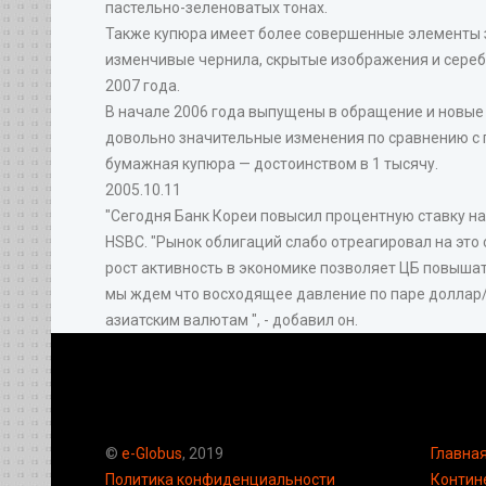
пастельно-зеленоватых тонах.
Также купюра имеет более совершенные элементы з
изменчивые чернила, скрытые изображения и сереб
2007 года.
В начале 2006 года выпущены в обращение и новые 
довольно значительные изменения по сравнению с 
бумажная купюра — достоинством в 1 тысячу.
2005.10.11
"Сегодня Банк Кореи повысил процентную ставку на 0
HSBC. "Рынок облигаций слабо отреагировал на это 
рост активность в экономике позволяет ЦБ повышать
мы ждем что восходящее давление по паре доллар/во
азиатским валютам ", - добавил он.
©
e-Globus
, 2019
Главна
Политика конфиденциальности
Контин