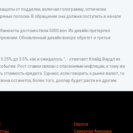
ащиты от подделки, включая голограмму, оптически
ряные полоски. В обращение она должна поступить в начале
банкноты достоинством 5000 вон. Их дизайн претерпел
прежним. Обновленный дизайн вскоре обретет и третья
.25% до 3.5%, как и ожидалось ", - отмечает Клайд Вардл из
событие. Рост ставки связан с опасениями инфляции, к тому же
 стоимость кредита. Однако, если говорить о рынке валют, то
на останется, более того, доллар будет расти и к другим
я
Европа
етны
Северная Америка