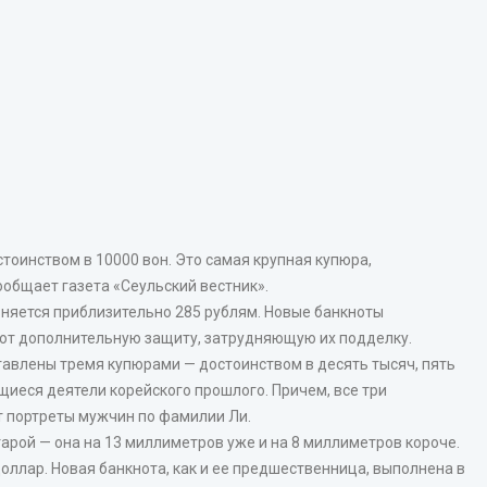
тоинством в 10000 вон. Это самая крупная купюра,
общает газета «Сеульский вестник».
вняется приблизительно 285 рублям. Новые банкноты
еют дополнительную защиту, затрудняющую их подделку.
авлены тремя купюрами — достоинством в десять тысяч, пять
щиеся деятели корейского прошлого. Причем, все три
 портреты мужчин по фамилии Ли.
рой — она на 13 миллиметров уже и на 8 миллиметров короче.
ллар. Новая банкнота, как и ее предшественница, выполнена в