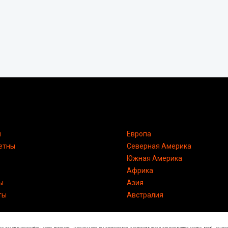
я
Европа
етны
Северная Америка
Южная Америка
Африка
ы
Азия
ты
Австралия