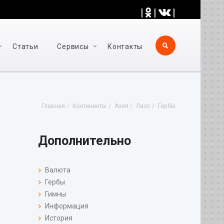
|
|
|
Статьи
Cервисы
Контакты
Главная
Континенты
Азия
Лаос
Гербы
Дополнительно
Валюта
Гербы
Гимны
Информация
История