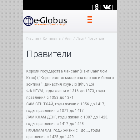
|
|
|
Главная
Континенты
Азия
Лаос
Правители
Правители
Короли государства Лансанг (Ланг Санг Хом
Кхао) ( "Королевство миллиона слонов и белого
зонтика ": Династия Кхун Ло (Khun Lo)
ФА НГУM, годы жизни с 1316 до 1373, годы
правления с 1353 до 1371
САМ СЕН ТХАЙ, годы жизни с 1356 до 1417,
годы правления с 1371 до 1417
ЛАМ КХАМ ДЕНГ, годы жизни с 1387 до 1428,
годы правления с 1417 до 1428
ПХОММАТХАТ, годы жизни с до ..., годы
правления с 1428 до 1429