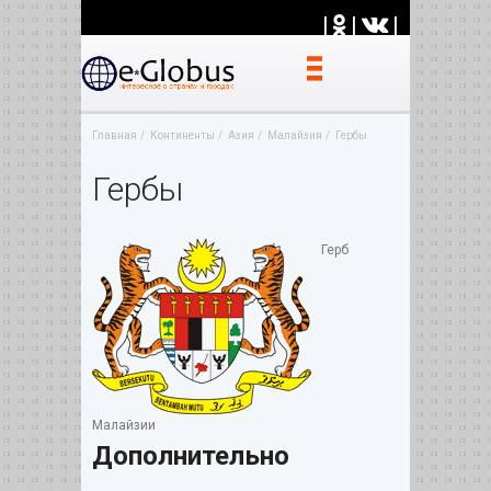
|
|
|
Главная
Континенты
Азия
Малайзия
Гербы
Гербы
Герб
Малайзии
Дополнительно