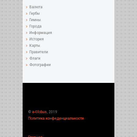
Валюта
Гербы
Гимны
Города
Информация
История
Карты
Правители
Флаги
Фотографии
©
e-Globus
, 2019
Политика конфиденциальности