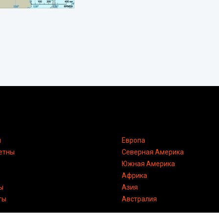
я
Европа
етны
Северная Америка
Южная Америка
Африка
ы
Азия
ты
Австралия