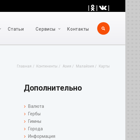
|
|
|
Статьи
Cервисы
Контакты
Главная
Континенты
Азия
Малайзия
Карты
Дополнительно
Валюта
Гербы
Гимны
Города
Информация