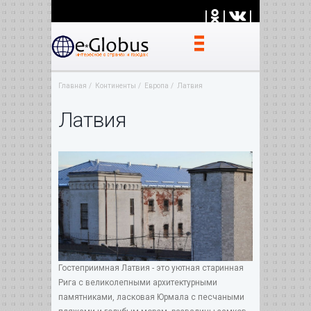
|
|
|
Главная
Континенты
Европа
Латвия
Латвия
Гостеприимная Латвия - это уютная старинная
Рига с великолепными архитектурными
памятниками, ласковая Юрмала с песчаными