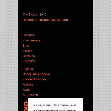
©
e-Globus
, 2019
Политика конфиденциальности
Главная
Континетны
Блог
Статьи
Сервисы
Контакты
Европа
Северная Америка
Южная Америка
Африка
Азия
Австралия
Мы используем файлы cookies для улучшения работы
сайта. Оставаясь на нашем сайте, вы соглашаетесь с