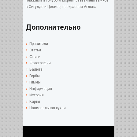
пляжами и голубым морем, развалины замков
в Сигулде и Цесисе, прекрасная Аглона.
Дополнительно
Правители
Статьи
Флаги
Фотографии
Валюта
Гербы
Гимны
Информация
История
Карты
Национальная кухня