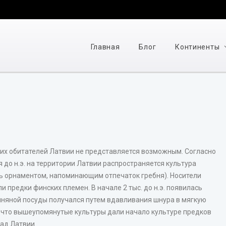
Главная
Блог
Континенты
х обитателей Латвии не представляется возможным. Согласно
я до н.э. на территории Латвии распространяется культура
ь орнаментом, напоминающим отпечаток гребня). Носители
и предки финских племен. В начале 2 тыс. до н.э. появилась
иняной посуды получался путем вдавливания шнура в мягкую
, что вышеупомянутые культуры дали начало культуре предков
пад Латвии.