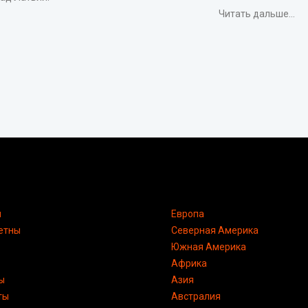
Читать дальше...
я
Европа
етны
Северная Америка
Южная Америка
Африка
ы
Азия
ты
Австралия