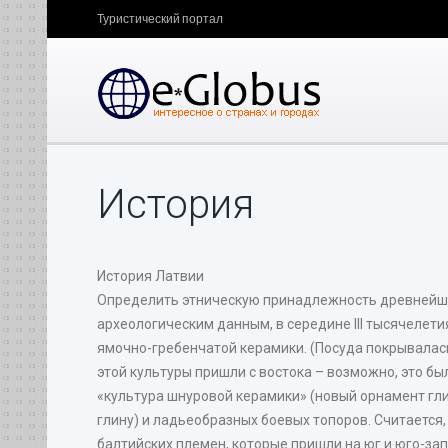
Туристический портал
История
История Латвии
Определить этническую принадлежность древнейши
археологическим данным, в середине III тысячелети
ямочно-гребенчатой керамики. (Посуда покрывалас
этой культуры пришли с востока – возможно, это был
«культура шнуровой керамики» (новый орнамент гл
глину) и ладьеобразных боевых топоров. Считается
балтийских племен, которые пришли на юг и юго-за