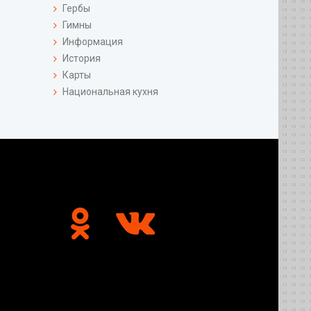
Гербы
Гимны
Информация
История
Карты
Национальная кухня