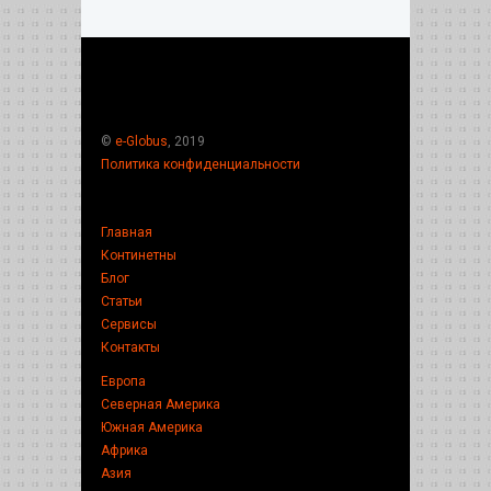
©
e-Globus
, 2019
Политика конфиденциальности
Главная
Континетны
Блог
Статьи
Сервисы
Контакты
Европа
Северная Америка
Южная Америка
Африка
Азия