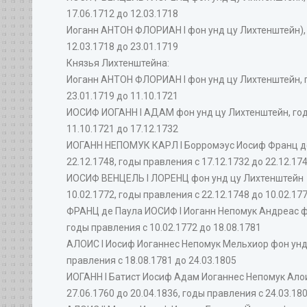
17.06.1712 до 12.03.1718
Иоганн АНТОН ФЛОРИАН I фон унд цу Лихтенштейн), г
12.03.1718 до 23.01.1719
Князья Лихтенштейна:
Иоганн АНТОН ФЛОРИАН I фон унд цу Лихтенштейн, го
23.01.1719 до 11.10.1721
ИОСИФ ИОГАНН I АДАМ фон унд цу Лихтенштейн, годы 
11.10.1721 до 17.12.1732
ИОГАНН НЕПОМУК КАРЛ I Борромэус Иосиф Франц де 
22.12.1748, годы правления с 17.12.1732 до 22.12.17
ИОСИФ ВЕНЦЕЛЬ I ЛОРЕНЦ фон унд цу Лихтенштейн (
10.02.1772, годы правления с 22.12.1748 до 10.02.17
ФРАНЦ де Паула ИОСИФ I Иоганн Непомук Андреас фон
годы правления с 10.02.1772 до 18.08.1781
АЛОИС I Иосиф Иоганнес Непомук Мельхиор фон унд ц
правления с 18.08.1781 до 24.03.1805
ИОГАНН I Батист Иосиф Адам Иоганнес Непомук Алои
27.06.1760 до 20.04.1836, годы правления с 24.03.18