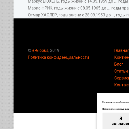
Маркус БЮХЕЛЬ, годы жизни с 14.05.1959 до ..., годы
Марио ФРИК, годы жизни с 08.05.1965 до ..., годы пр
Отмар ХАСЛЕР, годы жизни с 28.09.1953 до ..., годы пр
©
e-Globus
, 2019
Главна
Политика конфиденциальности
Контин
Блог
Статьи
Сервис
Контак
Мы используем файлы cookie
Положениями о конфиденциал
Я
согласе