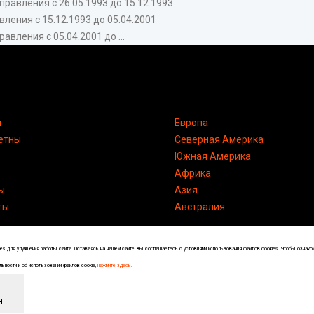
 правления с 26.05.1993 до 15.12.1993
авления с 15.12.1993 до 05.04.2001
авления с 05.04.2001 до ...
я
Европа
етны
Северная Америка
Южная Америка
Африка
ы
Азия
ты
Австралия
s для улучшения работы сайта. Оставаясь на нашем сайте, вы соглашаетесь с условиями использования файлов cookies. Чтобы ознако
ьности и об использовании файлов cookie,
нажмите здесь
.
Энциклопедия по странам и городам
н