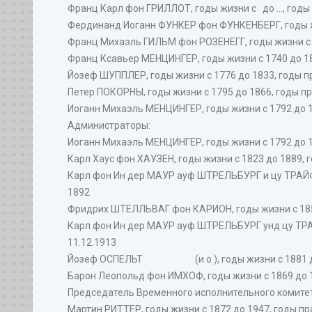
Франц Карл фон ГРИЛЛОТ, годы жизни с до ..., годы
Фердинанд Иоганн ФУНКЕР фон ФУНКЕНБЕРГ, годы жиз
Франц Михаэль ГИЛЬМ фон РОЗЕНЕГГ, годы жизни с до
Франц Ксавьер МЕНЦИНГЕР, годы жизни с 1740 до 180
Йозеф ШУППЛЕР, годы жизни с 1776 до 1833, годы пр
Петер ПОКОРНЫ, годы жизни с 1795 до 1866, годы пр
Иоганн Михаэль МЕНЦИНГЕР, годы жизни с 1792 до 18
Администраторы:
Иоганн Михаэль МЕНЦИНГЕР, годы жизни с 1792 до 18
Карл Хаус фон ХАУЗЕН, годы жизни с 1823 до 1889, 
Карл фон Ин дер МАУР ауф ШТРЕЛЬБУРГ и цу ТРАЙФЕ
1892
Фридрих ШТЕЛЛЬВАГ фон КАРИОН, годы жизни с 1852 
Карл фон Ин дер МАУР ауф ШТРЕЛЬБУРГ унд цу ТРАЙ
11.12.1913
Йозеф ОСПЕЛЬТ (и.о.), годы жизни с 1881 до 19
Барон Леопольд фон ИМХОФ, годы жизни с 1869 до 1
Председатель Временного исполнительного комите
Мартин РИТТЕР, годы жизни с 1872 до 1947, годы пра