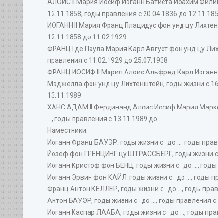
АЛОИС II Мария Иосиф Иоганн Батиста Йоахим Филип
12.11.1858, годы правления с 20.04.1836 до 12.11.18
ИОГАНН II Мария Франц Плацидус фон унд цу Лихтенш
12.11.1858 до 11.02.1929
ФРАНЦ I де Паула Мария Карл Август фон унд цу Лихт
правления с 11.02.1929 до 25.07.1938
ФРАНЦ ИОСИФ II Мария Алоис Альфред Карл Иоганне
Маджелла фон унд цу Лихтенштейн, годы жизни с 16.0
13.11.1989
ХАНС АДАМ II Фердинанд Алоис Иосиф Мария Марко д
..., годы правления с 13.11.1989 до ...
Наместники:
Иоганн Франц БАУЭР, годы жизни с до ..., годы правл
Йозеф фон ГРЕНЦИНГ цу ШТРАССБЕРГ, годы жизни с до
Иоганн Кристоф фон БЕНЦ, годы жизни с до ..., годы
Иоганн Эрвин фон КАЙЛ, годы жизни с до ..., годы п
Франц Антон КЕЛЛЕР, годы жизни с до ..., годы прав
Антон БАУЭР, годы жизни с до ..., годы правления с
Иоганн Каспар ЛААБА, годы жизни с до ..., годы пра