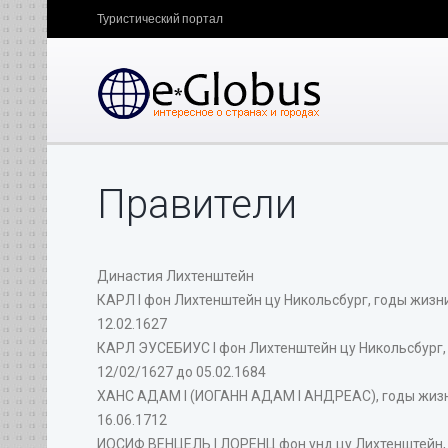
Туристический портал
Правители
Династия Лихтенштейн
КАРЛ I фон Лихтенштейн цу Никольсбург, годы жизни 
12.02.1627
КАРЛ ЭУСЕБИУС I фон Лихтенштейн цу Никольсбург, г
12/02/1627 до 05.02.1684
ХАНС АДАМ I (ИОГАНН АДАМ I АНДРЕАС), годы жизни с
16.06.1712
ИОСИФ ВЕНЦЕЛЬ I ЛОРЕНЦ фон унд цу Лихтенштейн, го