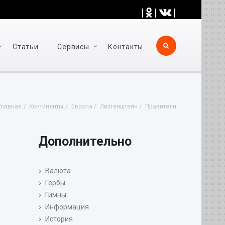
|
|
|
Статьи
Cервисы
Контакты
Главная
Континенты
Европа
Лихтенштейн
Правители
Дополнительно
Валюта
Гербы
Гимны
Информация
История