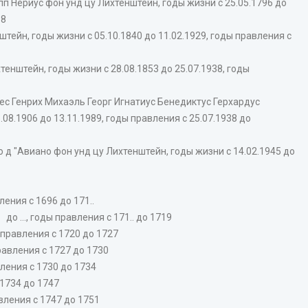
п Нериус фон унд цу Лихтенштейн, годы жизни с 25.05.1796 до
58
тейн, годы жизни с 05.10.1840 до 11.02.1929, годы правления с
енштейн, годы жизни с 28.08.1853 до 25.07.1938, годы
с Генрих Михаэль Георг Игнатиус Бенедиктус Герхардус
8.1906 до 13.11.1989, годы правления с 25.07.1938 до
 "Авиано фон унд цу Лихтенштейн, годы жизни с 14.02.1945 до
ения с 1696 до 171..
 ..., годы правления с 171.. до 1719
 правления с 1720 до 1727
равления с 1727 до 1730
ления с 1730 до 1734
 1734 до 1747
вления с 1747 до 1751