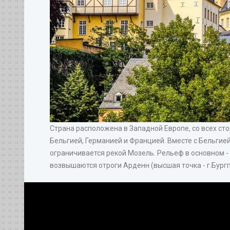
Страна расположена в Западной Европе, со всех с
Бельгией, Германией и Францией. Вместе с Бельгие
ограничивается рекой Мозель. Рельеф в основном -
возвышаются отроги Арденн (высшая точка - г.Бургпл