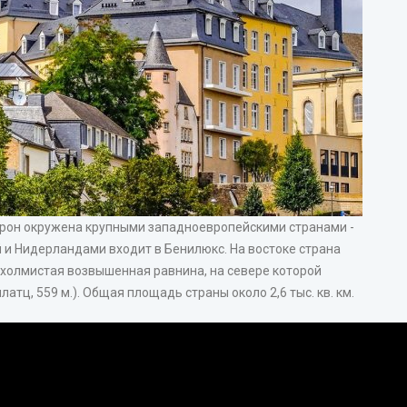
торон окружена крупными западноевропейскими странами -
й и Нидерландами входит в Бенилюкс. На востоке страна
 холмистая возвышенная равнина, на севере которой
атц, 559 м.). Общая площадь страны около 2,6 тыс. кв. км.