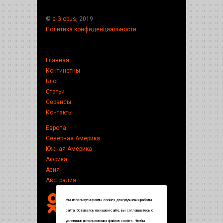
©
e-Globus
, 2019
Политика конфиденциальности
Главная
Континетны
Блог
Статьи
Сервисы
Контакты
Европа
Северная Америка
Южная Америка
Африка
Азия
Австралия
Мы используем файлы cookies для улучшения работы
сайта. Оставаясь на нашем сайте, вы соглашаетесь с
условиями использования файлов cookies. Чтобы