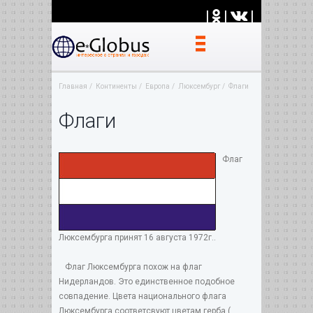
|
|
|
Главная
Континенты
Европа
Люксембург
Флаги
Флаги
Флаг
Люксембурга принят 16 августа 1972г..
Флаг Люксембурга похож на флаг
Нидерландов. Это единственное подобное
совпадение. Цвета национального флага
Люксембурга соответсвуют цветам герба (