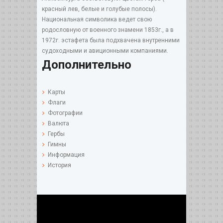
красный лев, белые и голубые полосы).
Национальная символика ведет свою
родословную от военного знамени 1853г., а в
1972г. эстафета была подхвачена внутренними
судоходными и авиционными компаниями.
Дополнительно
Карты
Флаги
Фотографии
Валюта
Гербы
Гимны
Информация
История