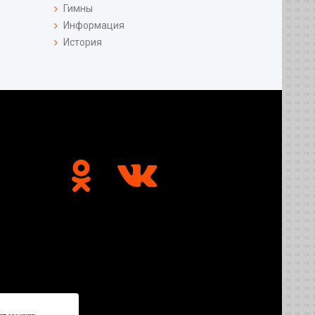
Гимны
Информация
История