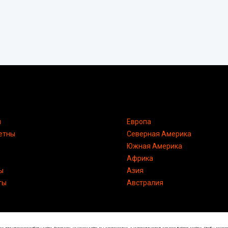
я
Европа
етны
Северная Америка
Южная Америка
Африка
ы
Азия
ты
Австралия