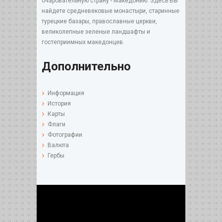
очаровательную страну - Македонию. Здесь Вы
найдете средневековые монастыри, старинные
турецкие базары, православные церкви,
великолепные зеленые ландшафты и
гостеприимных македонцев.
Дополнительно
Информация
История
Карты
Флаги
Фотографии
Валюта
Гербы