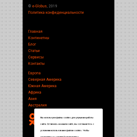
©
e-Globus
, 2019
Политика конфиденциальности
Главная
Континетны
Блог
Статьи
Сервисы
Контакты
Европа
Северная Америка
Южная Америка
Африка
Азия
Австралия
Мы используем файлы cookies для улучшения работы
сайта. Оставаясь на нашем сайте, вы соглашаетесь с
условиями использования файлов cookies. Чтобы