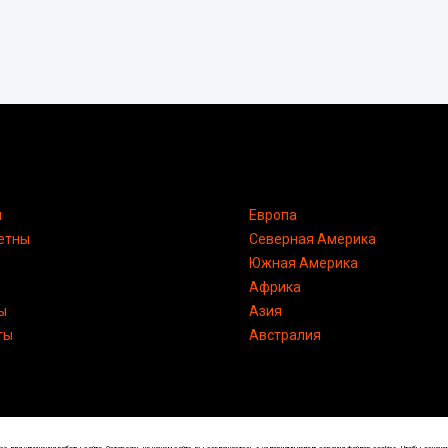
я
Европа
етны
Северная Америка
Южная Америка
Африка
ы
Азия
ты
Австралия