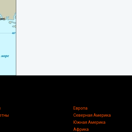
я
Европа
етны
Северная Америка
Южная Америка
Африка