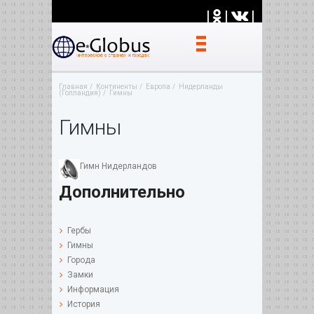
|
|
|
Главная
Континенты
Европа
Нидерланды
(Голландия)
Гимны
Гимны
Гимн Нидерландов
Дополнительно
Гербы
Гимны
Города
Замки
Информация
История