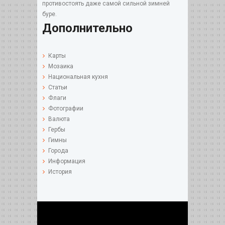
противостоять даже самой сильной зимней
буре.
Дополнительно
Карты
Мозаика
Национальная кухня
Статьи
Флаги
Фотографии
Валюта
Гербы
Гимны
Города
Информация
История