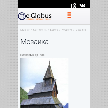
|
|
|
Главная
Континенты
Европа
Норвегия
Мозаика
Мозаика
Церковь в Урнесе.