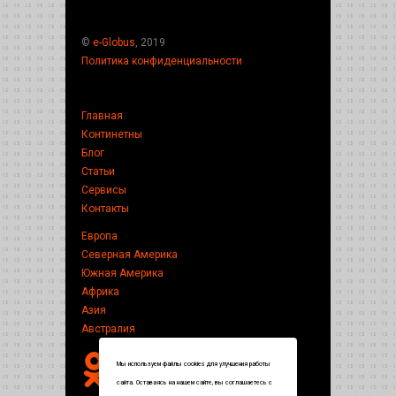
©
e-Globus
, 2019
Политика конфиденциальности
Главная
Континетны
Блог
Статьи
Сервисы
Контакты
Европа
Северная Америка
Южная Америка
Африка
Азия
Австралия
Мы используем файлы cookies для улучшения работы
сайта. Оставаясь на нашем сайте, вы соглашаетесь с