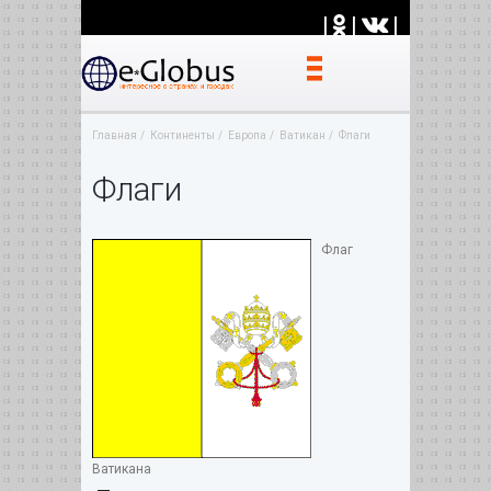
|
|
|
Главная
Континенты
Европа
Ватикан
Флаги
Флаги
Флаг
Ватикана