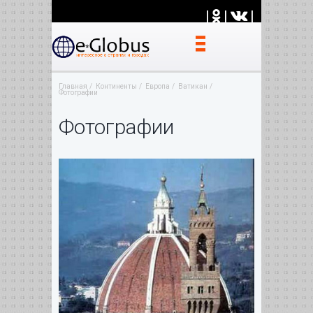
|
|
|
Главная
Континенты
Европа
Ватикан
Фотографии
Фотографии