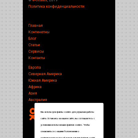
Политика конфиденциальности
Главная
Континетны
Блог
Статьи
Сервисы
Контакты
Европа
Северная Америка
Южная Америка
Африка
Азия
Австралия
Мы используем файлы cookies для улучшения работы
сайта. Оставаясь на нашем сайте, вы соглашаетесь с
условиями использования файлов cookies. Чтобы
ознакомиться с нашими Положениями о