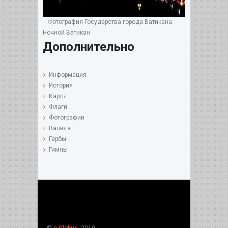
Фотография Государства города Ватикана.
Ночной Ватикан
Дополнительно
Информация
История
Карты
Флаги
Фотографии
Валюта
Гербы
Гимны
©
e-Globus
, 2019