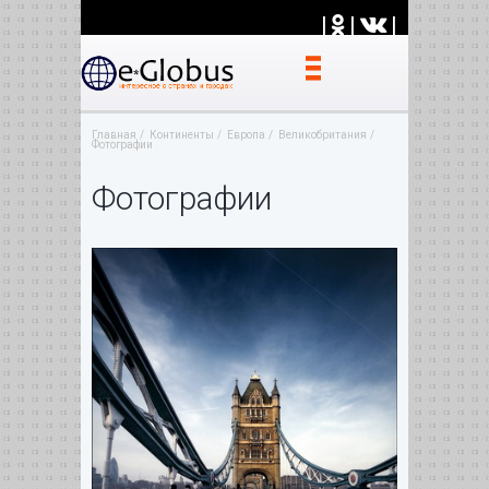
|
|
|
Главная
Континенты
Европа
Великобритания
Фотографии
Фотографии