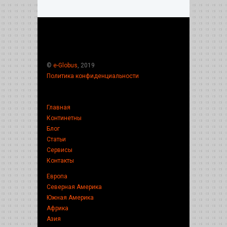
©
e-Globus
, 2019
Политика конфиденциальности
Главная
Континетны
Блог
Статьи
Сервисы
Контакты
Европа
Северная Америка
Южная Америка
Африка
Азия