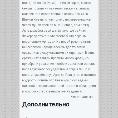
(позднее Альба Регия) – Белый город. Слово
белый по латыни означает также и главный.
Как пишет в своей хронике летописец XIII в.
Шимон Кезаи: «…как только переправившись
через Дунай пришли в Паннонию, сам вождь
Арпад разбил свой шатёр там, где сейчас
Фехервар стоит, и это место было первым
поселением Арпада.» На новой родине сыны
венгерского народа восемь десятилетий
сражались с окружающими их странами. В этих
сражениях венгры пролили много крови, но
приобрели уважение к себе и заложили основы
последующего государства. Когда в 970 г. к
власти пришёл внук Арпада Геза, у него хватило
мудрости понять, что без мира с соседями,
сильной централизованной власти и обращения
в христианство у венгров нет будущего.
Читать дальше...
Дополнительно