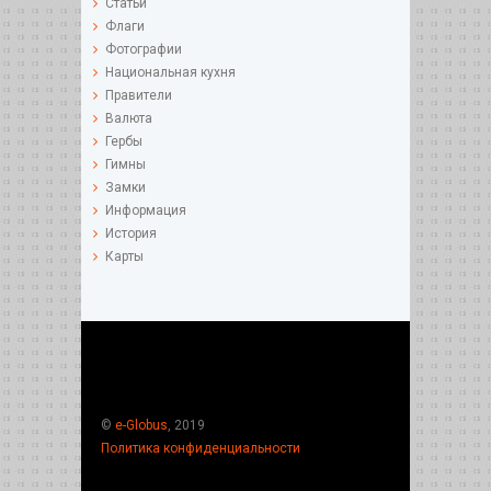
Статьи
Флаги
Фотографии
Национальная кухня
Правители
Валюта
Гербы
Гимны
Замки
Информация
История
Карты
©
e-Globus
, 2019
Политика конфиденциальности