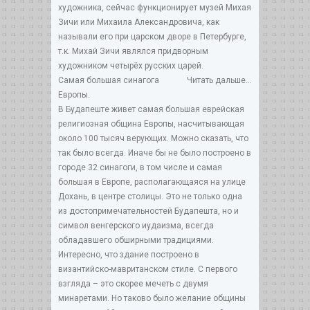
художника, сейчас функционирует музей Михая
Зичи или Михаила Александровича, как
называли его при царском дворе в Петербурге,
т.к. Михай Зичи являлся придворным
художником четырёх русских царей.
Самая большая синагога
Читать дальше...
Европы.
В Будапеште живет самая большая еврейская
религиозная община Европы, насчитывающая
около 100 тысяч верующих. Можно сказать, что
так было всегда. Иначе бы не было построено в
городе 32 синагоги, в том числе и самая
большая в Европе, располагающаяся на улице
Дохань, в центре столицы. Это не только одна
из достопримечательностей Будапешта, но и
символ венгерского иудаизма, всегда
обладавшего обширными традициями.
Интересно, что здание построено в
византийско-мавританском стиле. С первого
взгляда – это скорее мечеть с двумя
минаретами. Но таково было желание общины