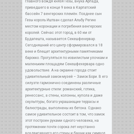
главного вождя князя Гезы, внука Арпада,
приведшего в конце 9 века в Карпатский
бассейн 7 венгерских племён. Позднее сын
Гезы король Иштван сделал Альбу Регию
местом коронации и погребения венгерских
королей. Сейчас этот город, в 60 км от
Будапешта, называется Секешфехервар.
Сегодняшний его центр сформировался в 18
веке и блещет архитектурными памятниками
барокко. Прогуляться по извилистым улочкам и
маленьким площадям Секешфехервара одно
удовольствие. А на окраине города стоит
удивительный замок-музей – Замок Бори. В его
силуэте гармонично соединены различные
архитектурные стили: романский, готика,
ренессанс, а стены, колонны, купола и даже
скульптуры, богато украшающие террасы и
балюстрады, выполнены из бетона. Однако
самое удивительное состоит в том, что замок
этот построен руками одного человека, на
протяжении почти сорока лет неустанно
воздвигавшего его стены и башни как символ