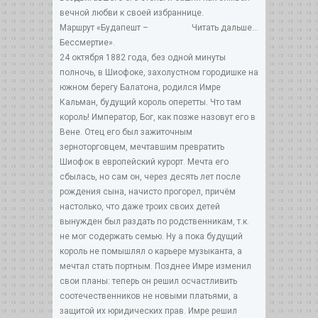
вечной любви к своей избраннице.
Маршрут «Будапешт –
Читать дальше...
Бессмертие».
24 октября 1882 года, без одной минуты
полночь, в Шиофоке, захолустном городишке на
южном берегу Балатона, родился Имре
Кальман, будущий король оперетты. Что там
король! Император, Бог, как позже назовут его в
Вене. Отец его был зажиточным
зерноторговцем, мечтавшим превратить
Шиофок в европейский курорт. Мечта его
сбылась, но сам он, через десять лет после
рождения сына, начисто прогорел, причём
настолько, что даже троих своих детей
вынужден был раздать по родственникам, т.к.
не мог содержать семью. Ну а пока будущий
король не помышлял о карьере музыканта, а
мечтал стать портным. Позднее Имре изменил
свои планы: теперь он решил осчастливить
соотечественников не новыми платьями, а
защитой их юридических прав. Имре решил