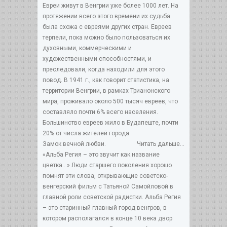
Евреи живут в Венгрии уже более 1000 лет. На
протяжении всего этого времени их судьба
была схожа с евреями других стран. Евреев
терпели, пока можно было пользоваться их
духовными, коммерческими и
художественными способностями, и
преследовали, когда находили для этого
повод. В 1941 г., как говорит статистика, на
территории Венгрии, в рамках Трианонского
мира, проживало около 500 тысяч евреев, что
составляло почти 6% всего населения.
Большинство евреев жило в Будапеште, почти
20% от числа жителей города.
Замок вечной любви.
Читать дальше...
«Альба Регия – это звучит как название
цветка...» Люди старшего поколения хорошо
помнят эти слова, открывающие советско-
венгерский фильм с Татьяной Самойловой в
главной роли советской радистки. Альба Регия
– это старинный главный город венгров, в
котором располагался в конце 10 века двор