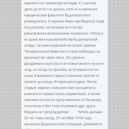
принять пост министра юстиции. К счастью,
дело до этого не дошло, хотя он и закончил
юридический факультет Будапештского
университета. К музыке Имре приобщился сидя
под роялем, на котором его сестра
разыгрывала музыкальные экзерсисы. Летом в
их доме жил концертмейстер Будапештской
оперы, часами игравший на своей скрипке.
Четырёхлетний Имре без устали наблюдал за
музыкантом через окно. Это ужасно
раздражало маэстро и он пожаловался на него
отцу, но когда по просьбе, вступившегося за
сына, Кальмана-старшего мальчик пропел от
начала до конца «Вторую рапсодию» Листа,
старый скрипач позволил ему находится в
комнате во время своих упражнений, а затем
они вместе молча прогуливались по бульвару,
поскольку и без слов понимали друг друга.
Медаль за город Будапешт
Читать дальше...
60 лет тому назад, 29 октября 1944 года,
началась Будапештская операция, длившаяся