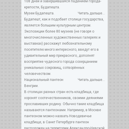
108 дней и завершившаяся падением города-
крепости, Будапешта.
Музеи Будапешта.
Читать дальше...
Будапешт, как и подобает столице государства,
является большим культурным центром.
Экспозиции более 80 музеев (не говоря о
многочисленных художественных галереях и
выставках) расскажут любознательному
посетителю много интересного, введут его в
удивительный мир прекрасного, дополнят
восприятие чудесного города созерцанием
уникальных сокровищ, сотворённых
человечеством.
Национальный пантеон
Читать дальше...
Венгрии.
В столицах разных стран есть кладбища, где
хоронят соотечественников, своими деяниями
прославивших родину. Обычно такие кладбища
называются пантеонами. Например, в Москве
пантеоном можно назвать Новодевичье
кладбище, в Санкт Петербурге пантеон
расположен на территории Александро-Невской