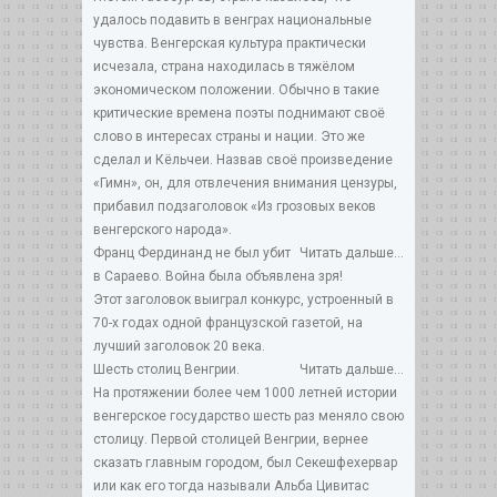
удалось подавить в венграх национальные
чувства. Венгерская культура практически
исчезала, страна находилась в тяжёлом
экономическом положении. Обычно в такие
критические времена поэты поднимают своё
слово в интересах страны и нации. Это же
сделал и Кёльчеи. Назвав своё произведение
«Гимн», он, для отвлечения внимания цензуры,
прибавил подзаголовок «Из грозовых веков
венгерского народа».
Франц Фердинанд не был убит
Читать дальше...
в Сараево. Война была объявлена зря!
Этот заголовок выиграл конкурс, устроенный в
70-х годах одной французской газетой, на
лучший заголовок 20 века.
Шесть столиц Венгрии.
Читать дальше...
На протяжении более чем 1000 летней истории
венгерское государство шесть раз меняло свою
столицу. Первой столицей Венгрии, вернее
сказать главным городом, был Секешфехервар
или как его тогда называли Альба Цивитас