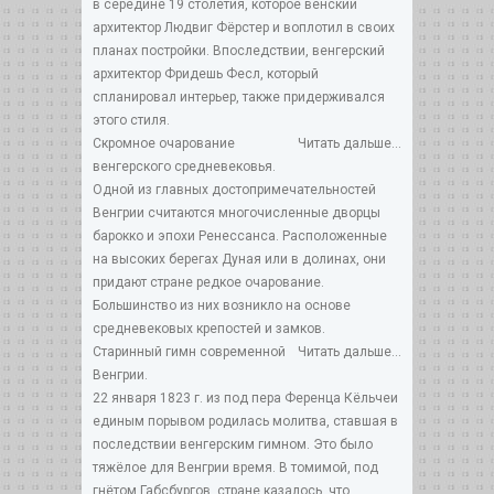
в середине 19 столетия, которое венский
архитектор Людвиг Фёрстер и воплотил в своих
планах постройки. Впоследствии, венгерский
архитектор Фридешь Фесл, который
спланировал интерьер, также придерживался
этого стиля.
Скромное очарование
Читать дальше...
венгерского средневековья.
Одной из главных достопримечательностей
Венгрии считаются многочисленные дворцы
барокко и эпохи Ренессанса. Расположенные
на высоких берегах Дуная или в долинах, они
придают стране редкое очарование.
Большинство из них возникло на основе
средневековых крепостей и замков.
Старинный гимн современной
Читать дальше...
Венгрии.
22 января 1823 г. из под пера Ференца Кёльчеи
единым порывом родилась молитва, ставшая в
последствии венгерским гимном. Это было
тяжёлое для Венгрии время. В томимой, под
гнётом Габсбургов, стране казалось, что