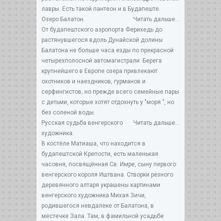
лавры. Есть такой пантеон и в Будапеште.
Озеро Балатон.
Читать дальше...
От будапештского аэропорта Ферихедь до
растянувшегося вдоль Дунайской долины
Балатона не больше часа езды по прекрасной
четырехполосной автомагистрали. Берега
крупнейшего в Европе озера привлекают
охотников и наездников, гурманов и
серфингистов, но прежде всего семейные пары
с детьми, которые хотят отдохнуть у "моря ", но
без соленой воды.
Русская судьба венгерского
Читать дальше...
художника.
В костёле Матиаша, что находится в
будапештской Крепости, есть маленькая
часовня, посвящённая Св. Имре, сыну первого
венгерского короля Иштвана. Створки резного
деревянного алтаря украшены картинами
венгерского художника Михая Зичи,
родившегося невдалеке от Балатона, в
местечке Зала. Там, в фамильной усадьбе