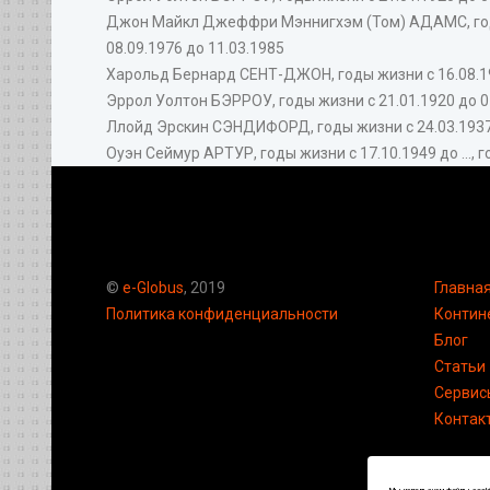
Джон Майкл Джеффри Мэннигхэм (Том) АДАМС, годы 
08.09.1976 до 11.03.1985
Харольд Бернард СЕНТ-ДЖОН, годы жизни с 16.08.193
Эррол Уолтон БЭРРОУ, годы жизни с 21.01.1920 до 01
Ллойд Эрскин СЭНДИФОРД, годы жизни с 24.03.1937 до
Оуэн Сеймур АРТУР, годы жизни с 17.10.1949 до ..., г
©
e-Globus
, 2019
Главна
Политика конфиденциальности
Контин
Блог
Статьи
Сервис
Контак