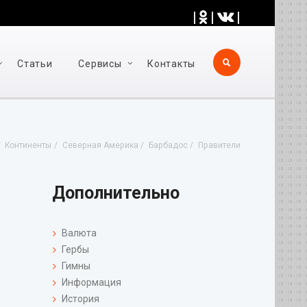
|
|
|
Статьи
Cервисы
Контакты
Континенты
Северная Америка
Барбадос
Правители
Дополнительно
Валюта
Гербы
Гимны
Информация
История