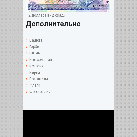
2 доллара вид сзади
Дополнительно
Валюта
Гербы
Гимны
Информация
История
Карты
Правители
Флаги
Фотографии