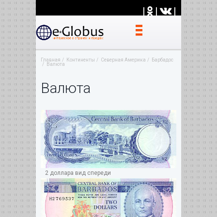
|
|
|
Главная
Континенты
Северная Америка
Барбадос
Валюта
Валюта
2 доллара вид спереди