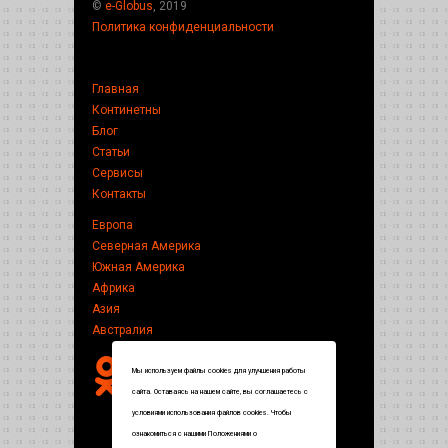
©
e-Globus
, 2019
Политика конфиденциальности
Главная
Континетны
Блог
Статьи
Сервисы
Контакты
Европа
Северная Америка
Южная Америка
Африка
Азия
Австралия
Мы используем файлы cookies для улучшения работы
сайта. Оставаясь на нашем сайте, вы соглашаетесь с
условиями использования файлов cookies. Чтобы
ознакомиться с нашими Положениями о