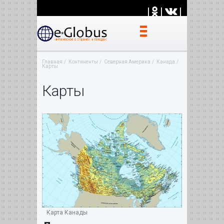
|
|
|
Главная
Континенты
Северная Америка
Канада
Карты
Карты
Карта Канады