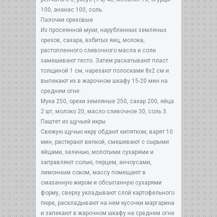
100, ананас 100, соль.
Палочки ореховые
Из просеянной муки, нарубленных земляных
орехов, сахара, взбитых яиц, молока,
растопленного сливочного масла и соли
замешивают тесто. Затем раскатывают пласт
толщиной 1 см, нарезают полосками 8х2 см и
выпекают их в жарочном шкафу 15-20 мин на
среднем огне.
Мука 250, орехи земляные 250, сахар 200, яйца
2 шт, молоко 20, масло сливочное 30, соль 3.
Паштет из щучьей икры
Свежую щучью икру обдают кипятком, варят 10
мин, растирают вилкой, смешивают с сырыми
яйцами, зеленью, молотыми сухарями и
заправляют солью, перцем, анчоусами,
лимонным соком, массу помещают в
смазанную жиром и обсыпанную сухарями
форму, сверху укладывают слой картофельного
пюре, раскладывают на нем кусочки маргарина
и запекают в жарочном шкафу на среднем огне