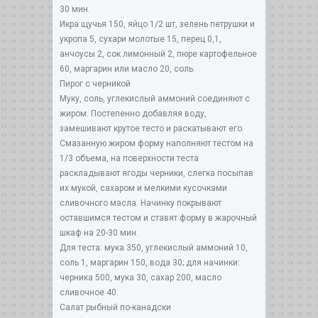
30 мин.
Икра щучья 150, яйцо 1/2 шт, зелень петрушки и
укропа 5, сухари молотые 15, перец 0,1,
анчоусы 2, сок лимонный 2, пюре картофельное
60, маргарин или масло 20, соль.
Пирог с черникой
Муку, соль, углекислый аммоний соединяют с
жиром. Постепенно добавляя воду,
замешивают крутое тесто и раскатывают его.
Смазанную жиром форму наполняют тестом на
1/3 объема, на поверхности теста
раскладывают ягоды черники, слегка посыпав
их мукой, сахаром и мелкими кусочками
сливочного масла. Начинку покрывают
оставшимся тестом и ставят форму в жарочный
шкаф на 20-30 мин.
Для теста: мука 350, углекислый аммоний 10,
соль 1, маргарин 150, вода 30; для начинки:
черника 500, мука 30, сахар 200, масло
сливочное 40.
Салат рыбный по-канадски