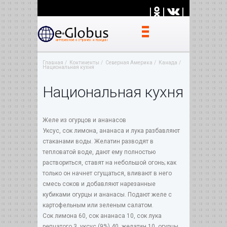
|
|
|
Главная
Континенты
Северная Америка
Канада
Национальная кухня
Национальная кухня
Желе из огурцов и ананасов
Уксус, сок лимона, ананаса и лука разбавляют
стаканами воды. Желатин разводят в
тепловатой воде, дают ему полностью
раствориться, ставят на небольшой огонь; как
только он начнет сгущаться, вливают в него
смесь соков и добавляют нарезанные
кубиками огурцы и ананасы. Подают желе с
картофельным или зеленым салатом.
Сок лимона 60, сок ананаса 10, сок лука
репчатого 3, уксус (9%) 40, желатин 10, огурцы