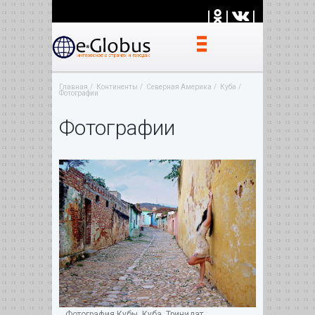
|
|
|
Главная
Континенты
Северная Америка
Куба
Фотографии
Фотографии
Фотография Кубы. Куба, Тринидат