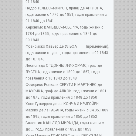
01.1840
Педро ТЕЛЬЕС-И-ХИРОН, принц де АНГЛОНА,
годы жизни с 1776 до 1851, годы правления с
01.1840 до 1841
Херонимо ВАЛЬДЕС-И-СЬЕРРА, годы жизни с
1784 до 1855, годы правления с 1841 до
09.1843
Франсиско Хавьер де УЛЬОА (временный),
годы жизни с до ..., годы правления с 09.1843
до 10.1843
Леопольдо О "ДОННЕЛЛ-И-ХОРРИС, граф де
ЛУСЕНА, годы жизни с 1809 до 1867, годы
правления с 10.1843 до 1848
Федерико Ронкали СЕРУТИ-И-МАРТИНЕС де
МАУРИКА, граф де АЛКОЙ, годы жизни с 1801
до 1875, годы правления с 1848 до 1850
Хосе Гутьеррес де ла КОНЧА-И-ИРИГОЙЕН,
маркиз де ла ГАВАНА, годы жизни с 04.05.1809
до 1895, годы правления с 1850 до 1852
Валентин КАНЬЕДО МИРАНДА, годы жизни с
до ..., годы правления с 1852 до 1853
Хуан Мануэль ГОНСАЛЕС де ла ПЕСУЭЛА-И-