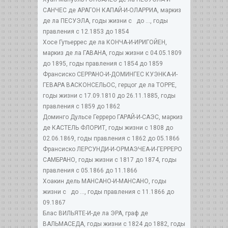
САНЧЕС де АРАГОН КАПАЙ-И-ОЛАРРИА, маркиз
де ла ПЕСУЭЛА, годы жизни с до ..., годы
правления с 12.1853 до 1854
Хосе Гутьеррес де ла КОНЧА-И-ИРИГОЙЕН,
маркиз де ла ГАВАНА, годы жизни с 04.05.1809
до 1895, годы правления с 1854 до 1859
Франсиско СЕРРАНО-И-ДОМИНГЕС КУЭНКА-И-
ГЕВАРА ВАСКОНСЕЛЬОС, герцог де ла ТОРРЕ,
годы жизни с 17.09.1810 до 26.11.1885, годы
правления с 1859 до 1862
Доминго Дульсе Герреро ГАРАЙ-И-САЭС, маркиз
де КАСТЕЛЬ ФЛОРИТ, годы жизни с 1808 до
02.06.1869, годы правления с 1862 до 05.1866
Франсиско ЛЕРСУНДИ-И-ОРМАЭЧЕА-И-ГЕРРЕРО
САМБРАНО, годы жизни с 1817 до 1874, годы
правления с 05.1866 до 11.1866
Хоакин дель МАНСАНО-И-МАНСАНО, годы
жизни с до ..., годы правления с 11.1866 до
09.1867
Блас ВИЛЬЯТЕ-И-де ла ЭРА, граф де
ВАЛЬМАСЕДА, годы жизни с 1824 до 1882, годы