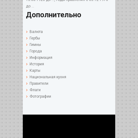
до ...
Дополнительно
Валюта
Гербы
Гимны
Города
Информация
История
Карты
Национальная кухня
Правители
Флаги
Фотографии