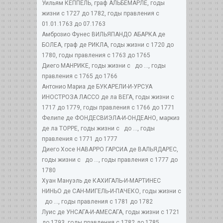
Уильям КЕППЕЛЬ, граф АЛЬБЕМАРЛЕ, годы
жизни с 1727 до 1782, годы правления с
01.01.1763 до 07.1763
Амброзио Фунес ВИЛЬЯПАНДО АБАРКА де
БОЛЕА, граф де РИКЛА, годы жизни с 1720 до
1780, годы правления с 1763 до 1765
Диего МАНРИКЕ, годы жизни с до ..., годы
правления с 1765 до 1766
Антонио Мариа де БУКАРЕЛИ-И-УРСУА
ИНОСТРОЗА ЛАССО де ла ВЕГА, годы жизни с
1717 до 1779, годы правления с 1766 до 1771
Фелипе де ФОНДЕСВИЭЛА-И-ОНДЕАНО, маркиз
де ла ТОРРЕ, годы жизни с до ..., годы
правления с 1771 до 1777
Диего Хосе НАВАРРО ГАРСИА де ВАЛЬЯДАРЕС,
годы жизни с до ..., годы правления с 1777 до
1780
Хуан Мануэль де КАХИГАЛЬ-И-МАРТИНЕС
НИНЬО де САН-МИГЕЛЬ-И-ПАЧЕКО, годы жизни с
до ..., годы правления с 1781 до 1782
Луис де УНСАГА-И-АМЕСАГА, годы жизни с 1721
до 1793, годы правления с 1782 до 1785