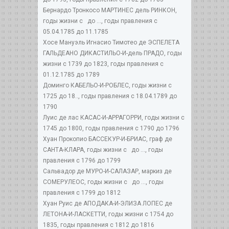
Бернардо Тронкосо МАРТИНЕС дель РИНКОН,
годы жизни с до ..., годы правления с
05.04.1785 до 11.1785
Хосе Мануэль Игнасио Тимотео де ЭСПЕЛЕТА
ГАЛЬДЕАНО ДИКАСТИЛЬО-И-дель ПРАДО, годы
жизни с 1739 до 1823, годы правления с
01.12.1785 до 1789
Доминго КАБЕЛЬО-И-РОБЛЕС, годы жизни с
1725 до 18.., годы правления с 18.04.1789 до
1790
Луис де лас КАСАС-И-АРРАГОРРИ, годы жизни с
1745 до 1800, годы правления с 1790 до 1796
Хуан Прокопио БАССЕКУР-И-БРИАС, граф де
САНТА-КЛАРА, годы жизни с до ..., годы
правления с 1796 до 1799
Сальвадор де МУРО-И-САЛАЗАР, маркиз де
СОМЕРУЛЕОС, годы жизни с до ..., годы
правления с 1799 до 1812
Хуан Руис де АПОДАКА-И-ЭЛИЗА ЛОПЕС де
ЛЕТОНА-И-ЛАСКЕТТИ, годы жизни с 1754 до
1835, годы правления с 1812 до 1816