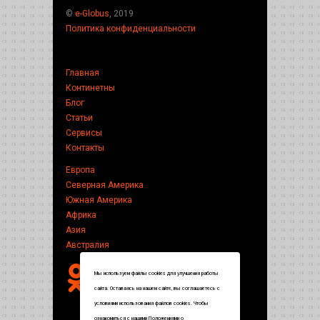
©
e-Globus
, 2019
Политика конфиденциальности
Главная
Континетны
Блог
Статьи
Сервисы
Контакты
Европа
Северная Америка
Южная Америка
Африка
Азия
Австралия
Мы используем файлы cookies для улучшения работы
сайта. Оставаясь на нашем сайте, вы соглашаетесь с
условиями использования файлов cookies. Чтобы
ознакомиться с нашими Положениями о