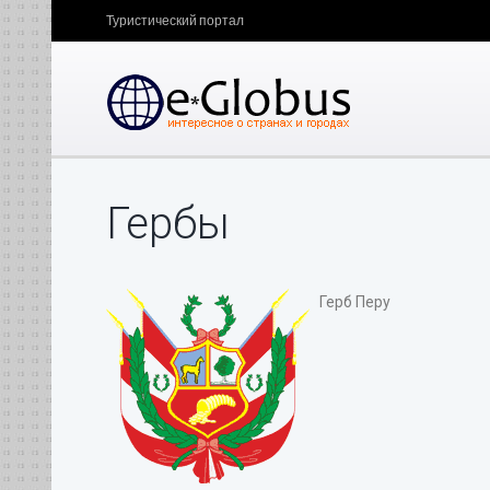
Туристический портал
Гербы
Герб Перу