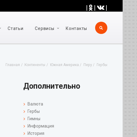
|
|
|
Статьи
Cервисы
Контакты
Главная
Континенты
Южная Америка
Перу
Гербы
Дополнительно
Валюта
Гербы
Гимны
Информация
История