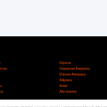
я
Европа
етны
Северная Америка
Южная Америка
Африка
ы
Азия
ты
Австралия