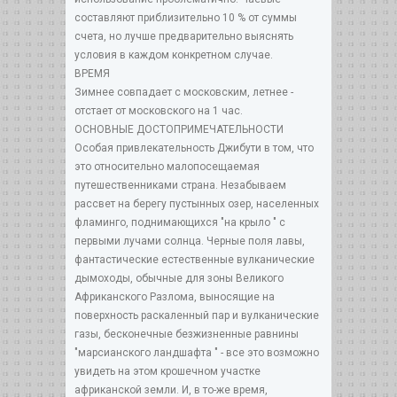
составляют приблизительно 10 % от суммы
счета, но лучше предварительно выяснять
условия в каждом конкретном случае.
ВРЕМЯ
Зимнее совпадает с московским, летнее -
отстает от московского на 1 час.
ОСНОВНЫЕ ДОСТОПРИМЕЧАТЕЛЬНОСТИ
Особая привлекательность Джибути в том, что
это относительно малопосещаемая
путешественниками страна. Незабываем
рассвет на берегу пустынных озер, населенных
фламинго, поднимающихся "на крыло " с
первыми лучами солнца. Черные поля лавы,
фантастические естественные вулканические
дымоходы, обычные для зоны Великого
Африканского Разлома, выносящие на
поверхность раскаленный пар и вулканические
газы, бесконечные безжизненные равнины
"марсианского ландшафта " - все это возможно
увидеть на этом крошечном участке
африканской земли. И, в то-же время,