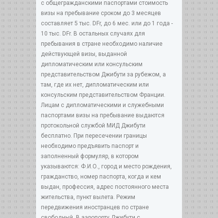
с общегражданскими паспортами стоимость
визы на пребывание сроком до 3 месяцев
составляет 5 тыс. DFr, до 6 мес. или до 1 года -
10 тыс. DFr. В остальных случаях для
пребывания в стране необходимо наличие
действующей визы, выданной
дипломатическим или консульским
представительством Джибути за рубежом, а
там, где их нет, дипломатическим или
консульским представительством Франции.
Лицам с дипломатическими и служебными
паспортами визы на пребывание выдаются
протокольной службой МИД Джибути
бесплатно. При пересечении границы
необходимо предъявить паспорт и
заполненный формуляр, в котором
указываются: Ф.И.О., город и место рождения,
гражданство, номер паспорта, когда и кем
выдан, профессия, адрес постоянного места
жительства, пункт вылета. Режим
передвижения иностранцев по стране
свободный. В аэропорту Джибути с