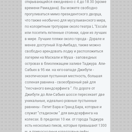
открывающийся ежедневно с 4 до 18.30 (кроме
времени Рамадана). Вы можете свободно
прогуливаться мимо президентского дворца,
что также необычно для мусульманского мира,
по колоритным тротуарам около театра L "Escale
или посетить яхтенные стоянки, одни из лучших
в мире. Лучшие пляжи около города - Дорале и
менее доступный Хор-Амбадо, также можно
свободно арендовать лодку и расположиться
лагерем на Маскали и Муша - заповедных
островах в близлежащем заливе Таджура. Али-
Сабьех в 95 км. на юго-западе Джибути -
экзотическая пустынная местность, большая
соленая равнина - своеобразный рай для
"песчаного виндсерфинга ". По дороге от
Джибути до Али-Сабьех шоссе пересекает две
уникальные, идеально ровные пустынные
равнины - Петит Вара и Гранд Бара, которые и
служат "стадионом " для виндсерфинга на
колесах. В пределах 10 км. от города Таджура
есть несколько пиков, которые превышают 1300
м. и превосходные коралловые рифы,