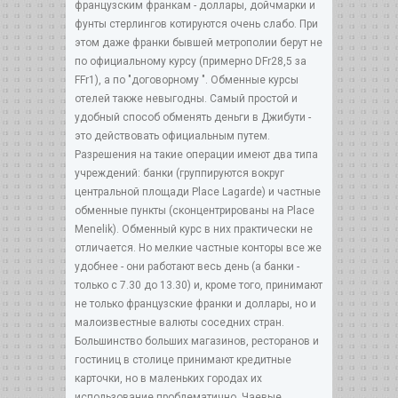
французским франкам - доллары, дойчмарки и
фунты стерлингов котируются очень слабо. При
этом даже франки бывшей метрополии берут не
по официальному курсу (примерно DFr28,5 за
FFr1), а по "договорному ". Обменные курсы
отелей также невыгодны. Самый простой и
удобный способ обменять деньги в Джибути -
это действовать официальным путем.
Разрешения на такие операции имеют два типа
учреждений: банки (группируются вокруг
центральной площади Place Lagarde) и частные
обменные пункты (сконцентрированы на Place
Menelik). Обменный курс в них практически не
отличается. Но мелкие частные конторы все же
удобнее - они работают весь день (а банки -
только с 7.30 до 13.30) и, кроме того, принимают
не только французские франки и доллары, но и
малоизвестные валюты соседних стран.
Большинство больших магазинов, ресторанов и
гостиниц в столице принимают кредитные
карточки, но в маленьких городах их
использование проблематично. Чаевые