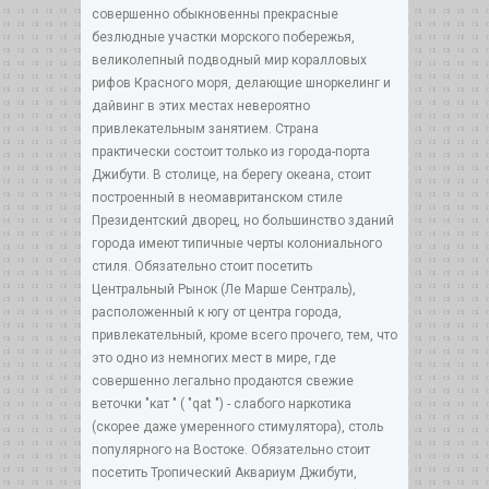
совершенно обыкновенны прекрасные
безлюдные участки морского побережья,
великолепный подводный мир коралловых
рифов Красного моря, делающие шноркелинг и
дайвинг в этих местах невероятно
привлекательным занятием. Страна
практически состоит только из города-порта
Джибути. В столице, на берегу океана, стоит
построенный в неомавританском стиле
Президентский дворец, но большинство зданий
города имеют типичные черты колониального
стиля. Обязательно стоит посетить
Центральный Рынок (Лe Maрше Сентраль),
расположенный к югу от центра города,
привлекательный, кроме всего прочего, тем, что
это одно из немногих мест в мире, где
совершенно легально продаются свежие
веточки "кат " ( "qat ") - слабого наркотика
(скорее даже умеренного стимулятора), столь
популярного на Востоке. Обязательно стоит
посетить Тропический Аквариум Джибути,