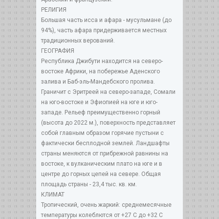
РЕЛИГИЯ
Большая часть исса и афара - мусульмане (до
94%), часть афара придерживается местных
традиционных верований.
ГЕОГРАФИЯ
Республика Джибути находится на северо-
востоке Африки, на побережье Аденского
залива и Баб-эль-Мандебского пролива.
Граничит с Эритреей на северо-западе, Сомали
на юго-востоке и Эфиопией на юге и юго-
западе. Рельеф преимущественно горный
(высота до 2022 м.), поверхность представляет
собой главным образом горячие пустыни с
фактически бесплодной землей. Ландшафты
страны меняются от прибрежной равнины на
востоке, к вулканическим плато на юге и в
центре до горных цепей на севере. Общая
площадь страны - 23,4 тыс. кв. км.
КЛИМАТ
Тропический, очень жаркий: среднемесячные
температуры колеблются от +27 С до +32 C