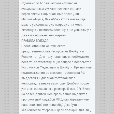
отделено от Ассаль апокалиптически
искореженным вулканическими силами
перешейком. Национальные парки Дай,
Маскали-Муша, Лак Аббе - это те места, где
можно увидеть живую природу этих мест,
скромную и немногочисленную, но уникальную
даже по африканским меркам.
ПРАВИЛА ВЪЕЗДА
Посольства или консульского
представительства Республики Джибути в
России нет. Для получения визы необходимо
послать соответствующий запрос в посольство
Российской Федерации в Джибути. При наличии
подтверждения со стороны посольства РФ
выдается 10-дневная гостевая виза
непосредственно в аэропорту Джибути после
уплаты госпошлины в размере 5 тыс. DFr. Визы
на более длительное пребывание выдаются
протокольной службой МИД или Управлением
национальной полиции МВД Джибути в
зависимости от срока и цели поездки. Для лиц