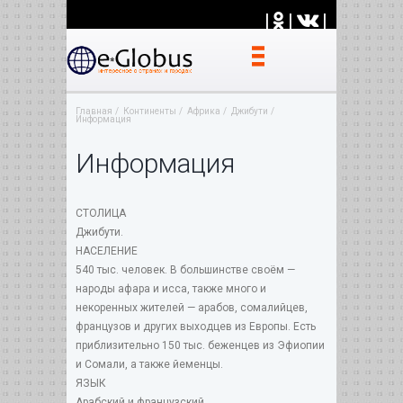
|
|
|
Главная
Континенты
Африка
Джибути
Информация
Информация
СТОЛИЦА
Джибути.
НАСЕЛЕНИЕ
540 тыс. человек. В большинстве своём —
народы афара и исса, также много и
некоренных жителей — арабов, сомалийцев,
французов и других выходцев из Европы. Есть
приблизительно 150 тыс. беженцев из Эфиопии
и Сомали, а также йеменцы.
ЯЗЫК
Арабский и французский.