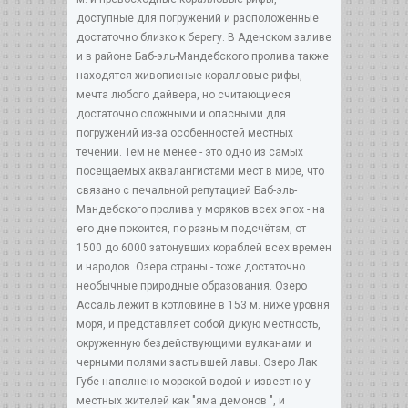
доступные для погружений и расположенные
достаточно близко к берегу. В Аденском заливе
и в районе Баб-эль-Мандебского пролива также
находятся живописные коралловые рифы,
мечта любого дайвера, но считающиеся
достаточно сложными и опасными для
погружений из-за особенностей местных
течений. Тем не менее - это одно из самых
посещаемых аквалангистами мест в мире, что
связано с печальной репутацией Баб-эль-
Мандебского пролива у моряков всех эпох - на
его дне покоится, по разным подсчётам, от
1500 до 6000 затонувших кораблей всех времен
и народов. Озера страны - тоже достаточно
необычные природные образования. Озеро
Ассаль лежит в котловине в 153 м. ниже уровня
моря, и представляет собой дикую местность,
окруженную бездействующими вулканами и
черными полями застывшей лавы. Озеро Лак
Губе наполнено морской водой и известно у
местных жителей как "яма демонов ", и