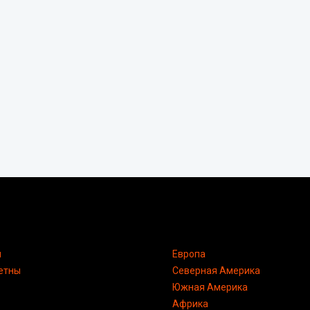
я
Европа
етны
Северная Америка
Южная Америка
Африка