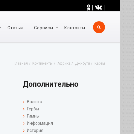
|
|
|
Статьи
Cервисы
Контакты
Главная
Континенты
Африка
Джибути
Карты
Дополнительно
Валюта
Гербы
Гимны
Информация
История