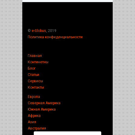
©
e-Globus
, 2019
Политика конфиденциальности
Главная
Континетны
Блог
Статьи
Сервисы
Контакты
Европа
Северная Америка
Южная Америка
Африка
Азия
Австралия