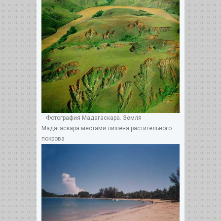
Фотография Мадагаскара. Земля
Мадагаскара местами лишена растительного
покрова