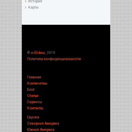
История
Карты
©
e-Globus
, 2019
Политика конфиденциальности
Главная
Континетны
Блог
Статьи
Сервисы
Контакты
Европа
Северная Америка
Южная Америка