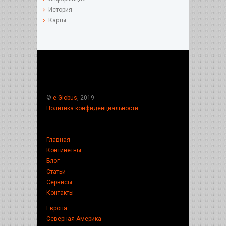
История
Карты
©
e-Globus
, 2019
Политика конфиденциальности
Главная
Континетны
Блог
Статьи
Сервисы
Контакты
Европа
Северная Америка