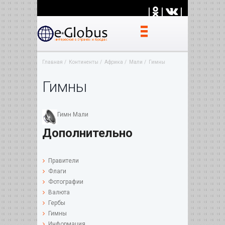
|
|
|
Главная
Континенты
Африка
Мали
Гимны
Гимны
Гимн Мали
Дополнительно
Правители
Флаги
Фотографии
Валюта
Гербы
Гимны
Информация