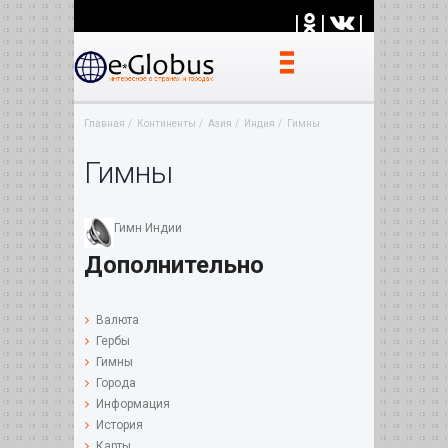
|
|
|
Главная
Континенты
Азия
Индия
Гимны
Гимны
Гимн Индии
Дополнительно
Валюта
Гербы
Гимны
Города
Информация
История
Карты