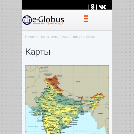
|
|
|
Главная
Континенты
Азия
Индия
Карты
Карты