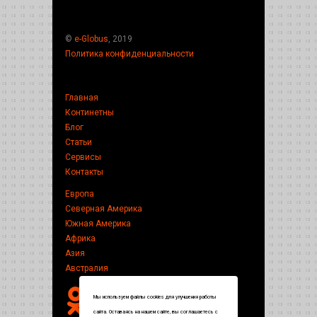
©
e-Globus
, 2019
Политика конфиденциальности
Главная
Континетны
Блог
Статьи
Сервисы
Контакты
Европа
Северная Америка
Южная Америка
Африка
Азия
Австралия
Мы используем файлы cookies для улучшения работы
сайта. Оставаясь на нашем сайте, вы соглашаетесь с