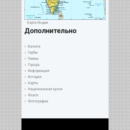
Карта Индии
Дополнительно
Валюта
Гербы
Гимны
Города
Информация
История
Карты
Национальная кухня
Флаги
Фотографии