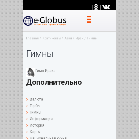
|
|
|
Главная
Континенты
Азия
Ирак
Гимны
Гимны
Гимн Ирака
Дополнительно
Валюта
Гербы
Гимны
Информация
История
Карты
Национальная кухня