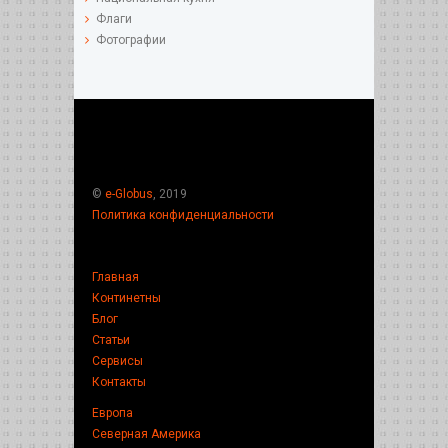
Флаги
Фотографии
©
e-Globus
, 2019
Политика конфиденциальности
Главная
Континетны
Блог
Статьи
Сервисы
Контакты
Европа
Северная Америка