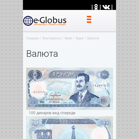
|
|
|
Главная
Континенты
Азия
Ирак
Валюта
Валюта
100 динаров вид спереди