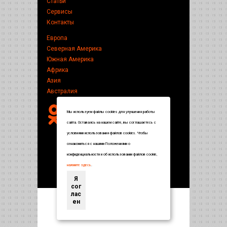
Статьи
Сервисы
Контакты
Европа
Северная Америка
Южная Америка
Африка
Азия
Австралия
Мы используем файлы cookies для улучшения работы
сайта. Оставаясь на нашем сайте, вы соглашаетесь с
условиями использования файлов cookies. Чтобы
ознакомиться с нашими Положениями о
конфиденциальности и об использовании файлов cookie,
нажмите здесь
.
Я
сог
лас
ен
Энциклопедия по странам и городам