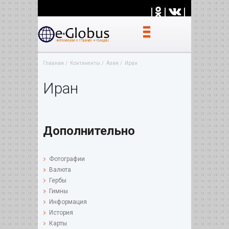
|
|
|
Главная
Континенты
Азия
Иран
Иран
Дополнительно
Фотографии
Валюта
Гербы
Гимны
Информация
История
Карты