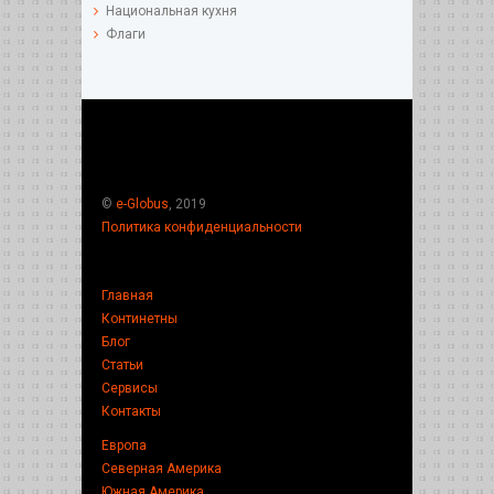
Национальная кухня
Флаги
©
e-Globus
, 2019
Политика конфиденциальности
Главная
Континетны
Блог
Статьи
Сервисы
Контакты
Европа
Северная Америка
Южная Америка