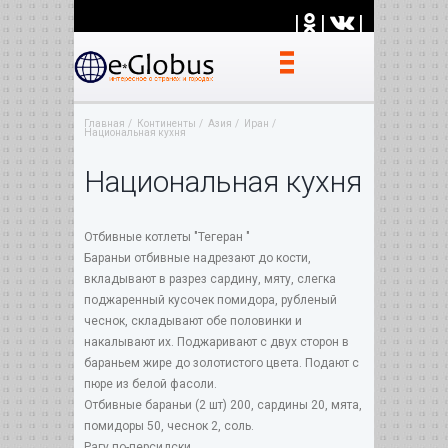
|
|
|
Главная
Континенты
Азия
Иран
Национальная кухня
Национальная кухня
Отбивные котлеты "Тегеран "
Бараньи отбивные надрезают до кости,
вкладывают в разрез сардину, мяту, слегка
поджаренный кусочек помидора, рубленый
чеснок, складывают обе половинки и
накалывают их. Поджаривают с двух сторон в
бараньем жире до золотистого цвета. Подают с
пюре из белой фасоли.
Отбивные бараньи (2 шт) 200, сардины 20, мята,
помидоры 50, чеснок 2, соль.
Рагу по-персидски