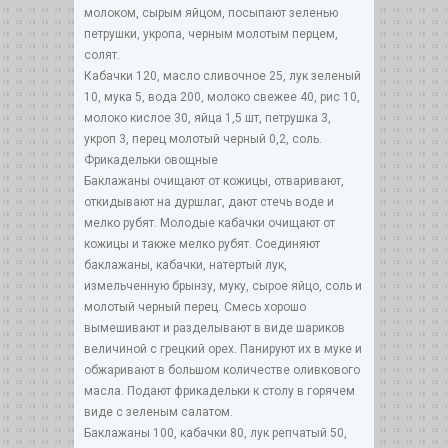
молоком, сырым яйцом, посыпают зеленью
петрушки, укропа, черным молотым перцем,
солят.
Кабачки 120, масло сливочное 25, лук зеленый
10, мука 5, вода 200, молоко свежее 40, рис 10,
молоко кислое 30, яйца 1,5 шт, петрушка 3,
укроп 3, перец молотый черный 0,2, соль.
Фрикадельки овощные
Баклажаны очищают от кожицы, отваривают,
откидывают на дуршлаг, дают стечь воде и
мелко рубят. Молодые кабачки очищают от
кожицы и также мелко рубят. Соединяют
баклажаны, кабачки, натертый лук,
измельченную брынзу, муку, сырое яйцо, соль и
молотый черный перец. Смесь хорошо
вымешивают и разделывают в виде шариков
величиной с грецкий орех. Панируют их в муке и
обжаривают в большом количестве оливкового
масла. Подают фрикадельки к столу в горячем
виде с зеленым салатом.
Баклажаны 100, кабачки 80, лук репчатый 50,