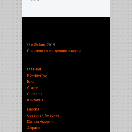
©
e-Globus
, 2019
Политика конфиденциальности
Главная
Континетны
Блог
Статьи
Сервисы
Контакты
Европа
Северная Америка
Южная Америка
Африка