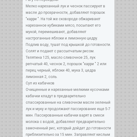
Мелко нарезанный лук и чеснок пассируют в
масле до прозрачности, добавляют порошок
"карри ". На той же сковороде обжаривают
нарезанное кубиками мясо, посыпают его
мукой, перемешивают, добавляют
настроганные яблоки и лимонную цедру.
Подлив воду, тушат под крышкой до готовности.
Солят и подают с рассыпчатым рисом.
Телятина 125, масло сливочное 25, лук
репчатый 40, чеснок 2, порошок "карри " 2 или
перец черный, яблоки 40, мука 3, цедра
лимонная 2, соль.
Суп из кабачков
Очищенные и нарезанные мелкими кусочками
кабачки кладут в предварительно
спассированные на сливочном масле зеленый
лук и муку и продолжают пассирование еще 5-7
мин. Пассированные кабачки варят в смеси
молока с водой, добавляют предварительно
замоченный рис, который дойдет до готовности
приблизительно за 15 мин. Заправляют кислым