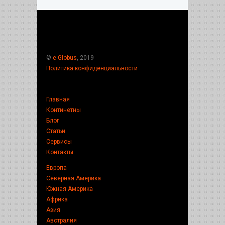
©
e-Globus
, 2019
Политика конфиденциальности
Главная
Континетны
Блог
Статьи
Сервисы
Контакты
Европа
Северная Америка
Южная Америка
Африка
Азия
Австралия