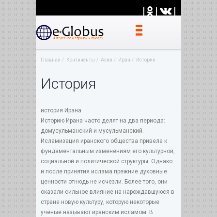
|
|
|
Главная
Континенты
Азия
Иран
История
История
история Ирана
Историю Ирана часто делят на два периода:
домусульманский и мусульманский.
Исламизация иранского общества привела к
фундаментальным изменениям его культурной,
социальной и политической структуры. Однако
и после принятия ислама прежние духовные
ценности отнюдь не исчезли. Более того, они
оказали сильное влияние на нарождавшуюся в
стране новую культуру, которую некоторые
ученые называют иранским исламом. В