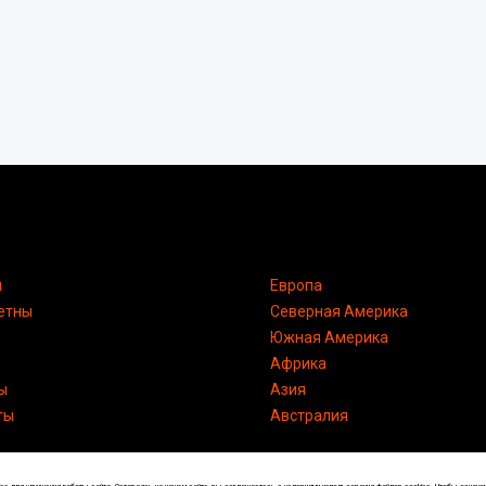
я
Европа
етны
Северная Америка
Южная Америка
Африка
ы
Азия
ты
Австралия