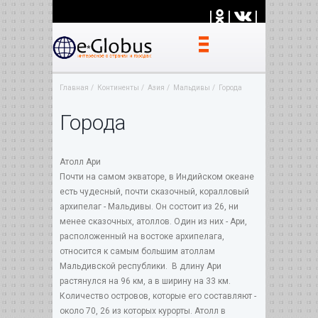
|
|
|
Главная
Континенты
Азия
Мальдивы
Города
Города
Атолл Ари
Почти на самом экваторе, в Индийском океане
есть чудесный, почти сказочный, коралловый
архипелаг - Мальдивы. Он состоит из 26, ни
менее сказочных, атоллов. Один из них - Ари,
расположенный на востоке архипелага,
относится к самым большим атоллам
Мальдивской республики. В длину Ари
растянулся на 96 км, а в ширину на 33 км.
Количество островов, которые его составляют -
около 70, 26 из которых курорты. Атолл в