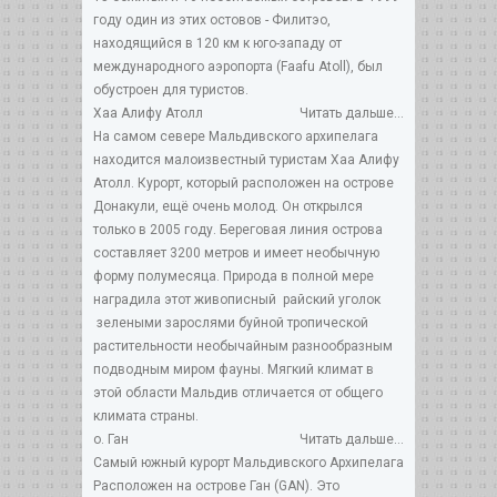
году один из этих остовов - Филитэо,
находящийся в 120 км к юго-западу от
международного аэропорта (Faafu Atoll), был
обустроен для туристов.
Хаа Алифу Атолл
Читать дальше...
На самом севере Мальдивского архипелага
находится малоизвестный туристам Хаа Алифу
Атолл. Курорт, который расположен на острове
Донакули, ещё очень молод. Он открылся
только в 2005 году. Береговая линия острова
составляет 3200 метров и имеет необычную
форму полумесяца. Природа в полной мере
наградила этот живописный райский уголок
зелеными зарослями буйной тропической
растительности необычайным разнообразным
подводным миром фауны. Мягкий климат в
этой области Мальдив отличается от общего
климата страны.
о. Ган
Читать дальше...
Самый южный курорт Мальдивского Архипелага
Расположен на острове Ган (GAN). Это