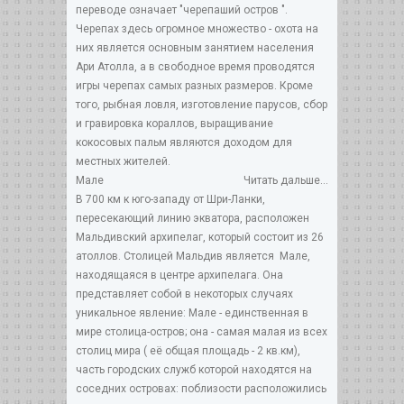
переводе означает "черепаший остров ".
Черепах здесь огромное множество - охота на
них является основным занятием населения
Ари Атолла, а в свободное время проводятся
игры черепах самых разных размеров. Кроме
того, рыбная ловля, изготовление парусов, сбор
и гравировка кораллов, выращивание
кокосовых пальм являются доходом для
местных жителей.
Мале
Читать дальше...
В 700 км к юго-западу от Шри-Ланки,
пересекающий линию экватора, расположен
Мальдивский архипелаг, который состоит из 26
атоллов. Столицей Мальдив является Мале,
находящаяся в центре архипелага. Она
представляет собой в некоторых случаях
уникальное явление: Мале - единственная в
мире столица-остров; она - самая малая из всех
столиц мира ( её общая площадь - 2 кв.км),
часть городских служб которой находятся на
соседних островах: поблизости расположились