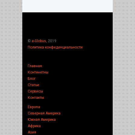
©
e-Globus
, 2019
Политика конфиденциальности
Главная
Континетны
Блог
Статьи
Сервисы
Контакты
Европа
Северная Америка
Южная Америка
Африка
Азия