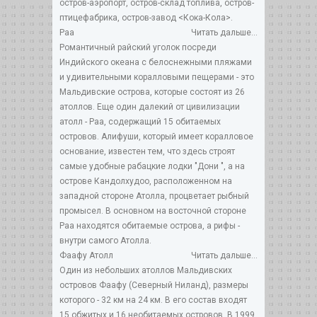
остров-аэропорт, остров-склад топлива, остров-
птицефабрика, остров-завод <Кока-Кола>.
Раа
Читать дальше...
Романтичный райский уголок посреди
Индийского океана с белоснежными пляжами
и удивительными коралловыми пещерами - это
Мальдивские острова, которые состоят из 26
атоллов. Еще один далекий от цивилизации
атолл - Раа, содержащий 15 обитаемых
островов. Алифуши, который имеет коралловое
основание, известен тем, что здесь строят
самые удобные рабацкие лодки "Дони ", а на
острове Кандолхудоо, расположенном на
западной стороне Атолла, процветает рыбный
промысел. В основном на восточной стороне
Раа находятся обитаемые острова, а рифы -
внутри самого Атолла.
Фаафу Атолл
Читать дальше...
Один из небольших атоллов Мальдивских
островов Фаафу (Северный Ниланд), размеры
которого - 32 км на 24 км. В его состав входят
15 обжитых и 16 необитаемых островов. В 1999