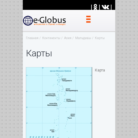
|
|
|
Главная
Континенты
Азия
Мальдивы
Карты
Карты
Карта