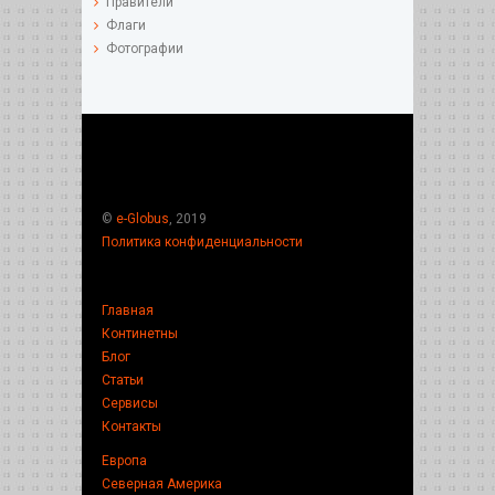
Правители
Флаги
Фотографии
©
e-Globus
, 2019
Политика конфиденциальности
Главная
Континетны
Блог
Статьи
Сервисы
Контакты
Европа
Северная Америка